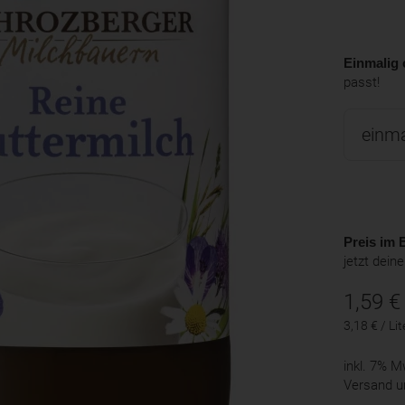
Einmalig 
passt!
Preis im B
jetzt dein
1,59
€
3,18 € / Lit
inkl. 7% 
Versand u