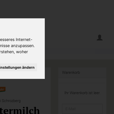
erte
Krumelecke
esseres Internet-
fnisse anzupassen.
rstehen, woher
instellungen ändern
Warenkorb
Ihr Warenkorb ist leer.
i Schrozberg
termilch
E-
Mail