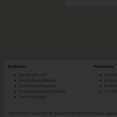
Biokisten
Firmenobst
Wie bestelle ich?
Betrie
Unsere Basis-Biokisten
Ihr Bür
Biokisten-Konfigurator
BüroObs
So funktioniert der Bio-Shop
Ihre Mi
Ihre Mitteilungen
*Alle Preise in Euro (€) inkl. gesetzlicher Mehrwertsteuer, zuzü