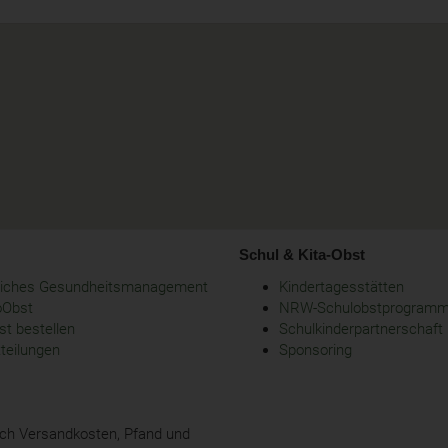
Schul & Kita-Obst
bliches Gesundheitsmanagement
Kindertagesstätten
oObst
NRW-Schulobstprogram
t bestellen
Schulkinderpartnerschaft
tteilungen
Sponsoring
glich Versandkosten, Pfand und