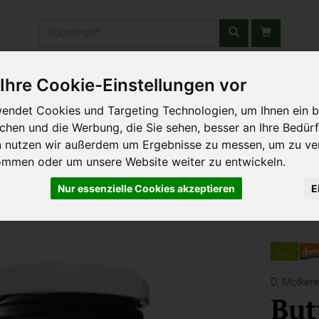
Produkt
Ihre Cookie-Einstellungen vor
stätten & Schulen
Liefergebiet
Wochenmarkt
Unsere W
endet Cookies und Targeting Technologien, um Ihnen ein b
ichen und die Werbung, die Sie sehen, besser an Ihre Bedür
n nutzen wir außerdem um Ergebnisse zu messen, um zu ve
ommen oder um unsere Website weiter zu entwickeln.
Nur essenzielle Cookies akzeptieren
E
D,
Molkere
But