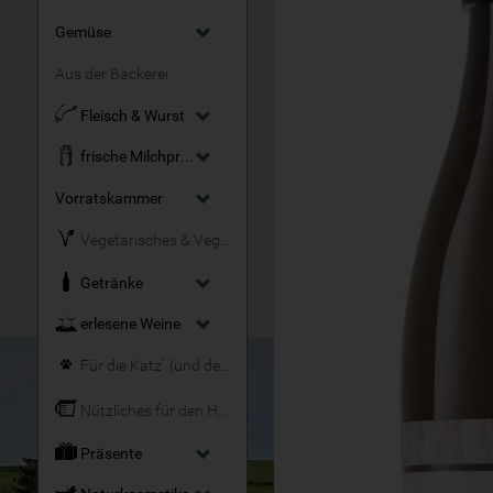
Gemüse
Aus der Bäckerei
Fleisch & Wurst
frische Milchprodukte
Vorratskammer
Vegetarisches & Veganes
Getränke
erlesene Weine
Für die Katz´ (und den Hund)
Nützliches für den Haushalt
Präsente