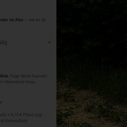
oder im Abo
– wie es dir
lick.
Füge deine Auswahl
em Warenkorb hinzu.
er
MwSt
+ 0,15 € Pfand
zzgl.
nd Kistenpfand