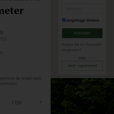
meter
Passwort
eingeloggt bleiben
,5l
Anmelden
EG
Haben Sie Ihr Passwort
vergessen?
rt
oder
Jetzt registrieren!
stimme die Anzahl nach
eschmack!
Stk