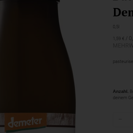
De
0,5l
/ 0
1,59 €
MEHRW
pasteurise
Anzahl.
Be
deinem G