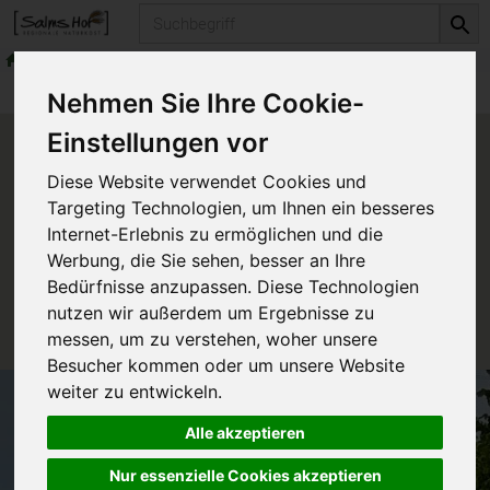
Produkt
frische Milchprodukte
Produkte
frische Milchprodukte
Nehmen Sie Ihre Cookie-
Einstellungen vor
Produkt "Upländer
Diese Website verwendet Cookies und
Buttermilch" nicht verfügbar.
Targeting Technologien, um Ihnen ein besseres
Internet-Erlebnis zu ermöglichen und die
Werbung, die Sie sehen, besser an Ihre
Das von Ihnen gesuchte Produkt ist leider zur Zeit
Bedürfnisse anzupassen. Diese Technologien
nicht verfügbar.
nutzen wir außerdem um Ergebnisse zu
messen, um zu verstehen, woher unsere
Besucher kommen oder um unsere Website
weiter zu entwickeln.
Alle akzeptieren
Nur essenzielle Cookies akzeptieren