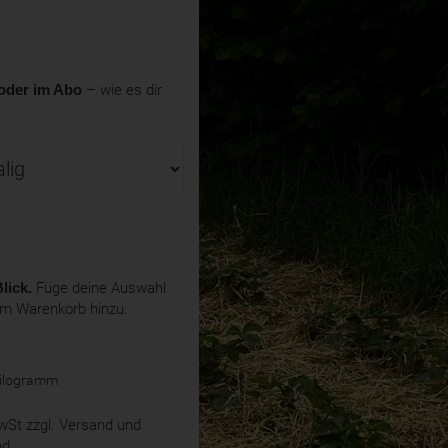
oder im Abo
– wie es dir
lick.
Füge deine Auswahl
em Warenkorb hinzu.
Kilogramm
MwSt
zzgl. Versand und
nd