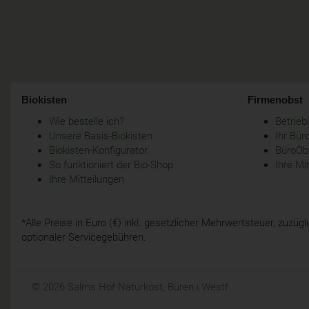
Biokisten
Firmenobst
Wie bestelle ich?
Betrie
Unsere Basis-Biokisten
Ihr Bür
Biokisten-Konfigurator
BüroObs
So funktioniert der Bio-Shop
Ihre Mi
Ihre Mitteilungen
*Alle Preise in Euro (€) inkl. gesetzlicher Mehrwertsteuer, zuzü
optionaler Servicegebühren.
© 2026 Salms Hof Naturkost, Büren i.Westf.