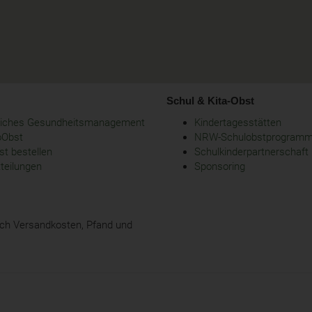
Schul & Kita-Obst
bliches Gesundheitsmanagement
Kindertagesstätten
oObst
NRW-Schulobstprogram
t bestellen
Schulkinderpartnerschaft
tteilungen
Sponsoring
glich Versandkosten, Pfand und