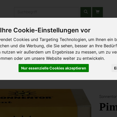
Produkt
Ihre Cookie-Einstellungen vor
stätten & Schulen
Liefergebiet
Wochenmarkt
Unsere W
endet Cookies und Targeting Technologien, um Ihnen ein b
ichen und die Werbung, die Sie sehen, besser an Ihre Bedür
n nutzen wir außerdem um Ergebnisse zu messen, um zu ve
ommen oder um unsere Website weiter zu entwickeln.
Nur essenzielle Cookies akzeptieren
E
Sonnentor
Pim