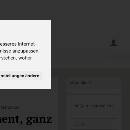
erte
Krumelecke
esseres Internet-
fnisse anzupassen.
rstehen, woher
instellungen ändern
Warenkorb
Ihr Warenkorb ist leer.
 Naturkost
ent, ganz
E-
Mail