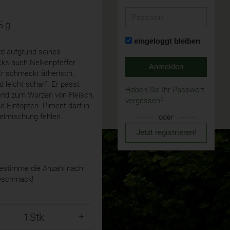
Passwort
5 g
eingeloggt bleiben
rd aufgrund seines
s auch Nelkenpfeffer
Anmelden
Er schmeckt ätherisch,
d leicht scharf. Er passt
Haben Sie Ihr Passwort
end zum Würzen von Fleisch,
vergessen?
 Eintöpfen. Piment darf in
elmischung fehlen.
oder
Jetzt registrieren!
stimme die Anzahl nach
eschmack!
Stk