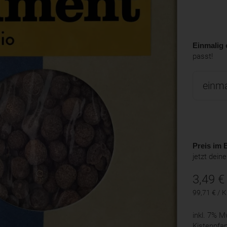
Einmalig 
passt!
Preis im B
jetzt dein
3,49
€
99,71 € / 
inkl. 7% 
Kistenpfa