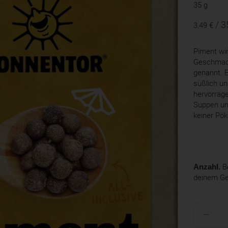
35 g
/ 3
3,49 €
Piment wi
Geschmack
genannt. 
süßlich un
hervorrag
Suppen und
keiner Pök
Anzahl.
Be
deinem G