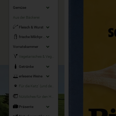
Gemüse
Aus der Bäckerei
Fleisch & Wurst
frische Milchprodukte
Vorratskammer
Vegetarisches & Veganes
Getränke
erlesene Weine
Für die Katz´ (und den Hund)
Nützliches für den Haushalt
Präsente