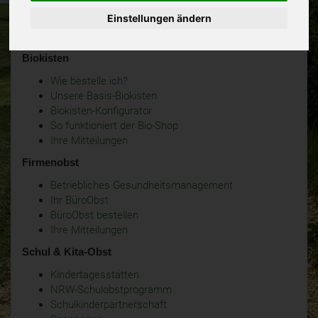
Einstellungen ändern
Biokisten
Wie bestelle ich?
Unsere Basis-Biokisten
Biokisten-Konfigurator
So funktioniert der Bio-Shop
Ihre Mitteilungen
Firmenobst
Betriebliches Gesundheitsmanagement
Ihr BüroObst
BüroObst bestellen
Ihre Mitteilungen
Schul & Kita-Obst
Kindertagesstätten
NRW-Schulobstprogramm
Schulkinderpartnerschaft