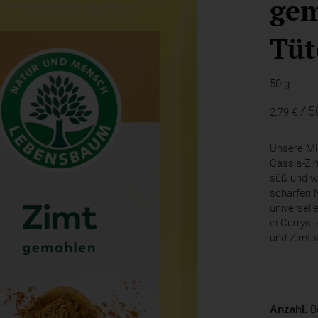
gem
Tüt
50 g
/ 5
2,79 €
Unsere Mi
Cassia-Zi
süß und wa
scharfen 
universell
in Currys,
und Zimts
Anzahl.
Be