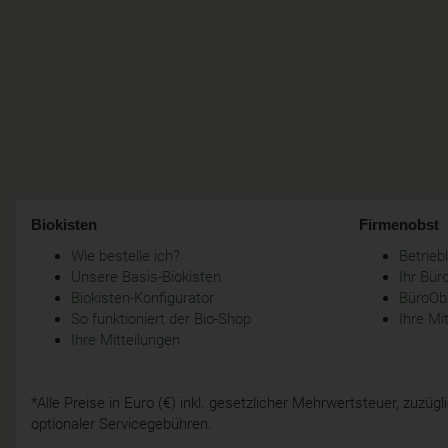
Biokisten
Firmenobst
Wie bestelle ich?
Betrie
Unsere Basis-Biokisten
Ihr Bür
Biokisten-Konfigurator
BüroObs
So funktioniert der Bio-Shop
Ihre Mi
Ihre Mitteilungen
*Alle Preise in Euro (€) inkl. gesetzlicher Mehrwertsteuer, zuzü
optionaler Servicegebühren.