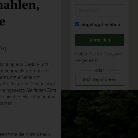
ahlen,
Passwort
e
eingeloggt bleiben
Anmelden
0 g
Haben Sie Ihr Passwort
vergessen?
schung aus Ceylon- und
oder
mt schmeckt aromatisch-
rm, mit einer leicht
Jetzt registrieren!
Note. Kaum ein Gewürz wird
er eingesetzt: Sie finden Zimt
 arabischen Fleischgerichten
ternen.
stimme die Anzahl nach