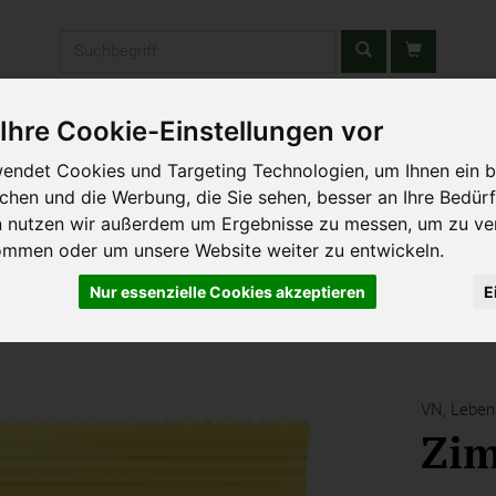
Produkt
Ihre Cookie-Einstellungen vor
stätten & Schulen
Liefergebiet
Wochenmarkt
Unsere W
endet Cookies und Targeting Technologien, um Ihnen ein b
ichen und die Werbung, die Sie sehen, besser an Ihre Bedür
n nutzen wir außerdem um Ergebnisse zu messen, um zu ve
ommen oder um unsere Website weiter zu entwickeln.
Nur essenzielle Cookies akzeptieren
E
VN,
Lebe
Zim