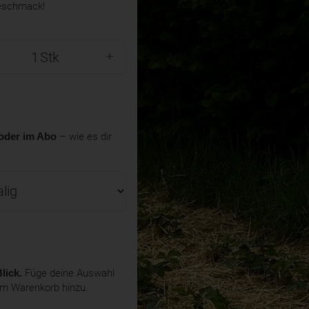
eschmack!
Stk
oder im Abo
– wie es dir
lick.
Füge deine Auswahl
em Warenkorb hinzu.