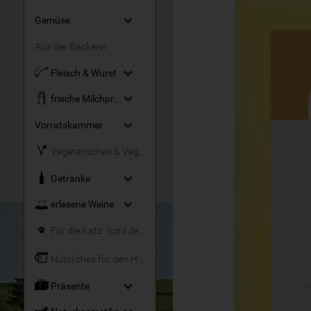
Gemüse
Aus der Bäckerei
Fleisch & Wurst
frische Milchprodukte
Vorratskammer
Vegetarisches & Veganes
Getränke
erlesene Weine
Für die Katz´ (und den Hund)
Nützliches für den Haushalt
Präsente