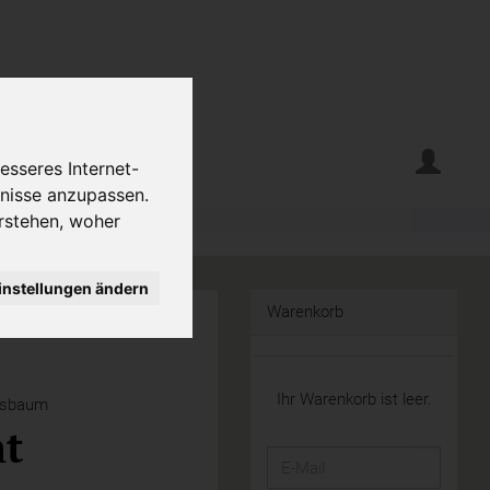
erte
Krumelecke
esseres Internet-
fnisse anzupassen.
rstehen, woher
instellungen ändern
Warenkorb
Ihr Warenkorb ist leer.
nsbaum
t
E-
Mail