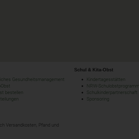
Schul & Kita-Obst
bliches Gesundheitsmanagement
Kindertagesstätten
oObst
NRW-Schulobstprogram
t bestellen
Schulkinderpartnerschaft
tteilungen
Sponsoring
glich Versandkosten, Pfand und