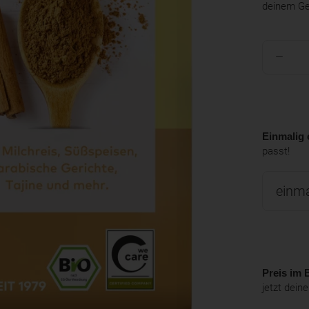
deinem G
Einmalig 
passt!
Preis im B
jetzt dein