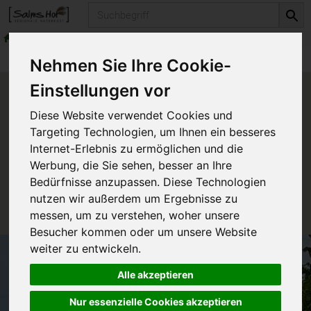
Produkt
Getränke
Säfte
Produkte
Getränke
Säfte
Nehmen Sie Ihre Cookie-
Einstellungen vor
Produkt "Apfelsaft 0,2
Diese Website verwendet Cookies und
TetraPak" nicht verfügbar.
Targeting Technologien, um Ihnen ein besseres
Internet-Erlebnis zu ermöglichen und die
Werbung, die Sie sehen, besser an Ihre
Das von Ihnen gesuchte Produkt ist leider zur Zeit
Bedürfnisse anzupassen. Diese Technologien
nicht verfügbar.
nutzen wir außerdem um Ergebnisse zu
messen, um zu verstehen, woher unsere
Besucher kommen oder um unsere Website
weiter zu entwickeln.
Alle akzeptieren
Nur essenzielle Cookies akzeptieren