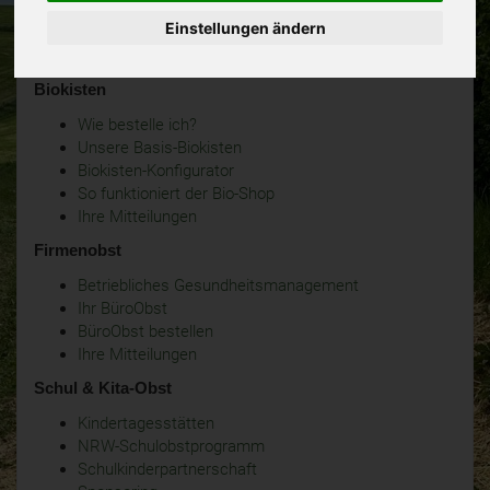
Einstellungen ändern
Biokisten
Wie bestelle ich?
Unsere Basis-Biokisten
Biokisten-Konfigurator
So funktioniert der Bio-Shop
Ihre Mitteilungen
Firmenobst
Betriebliches Gesundheitsmanagement
Ihr BüroObst
BüroObst bestellen
Ihre Mitteilungen
Schul & Kita-Obst
Kindertagesstätten
NRW-Schulobstprogramm
Schulkinderpartnerschaft