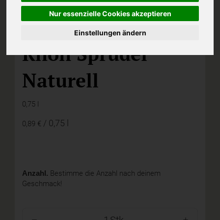
Nur essenzielle Cookies akzeptieren
Einstellungen ändern
D,
Rhön Sprudel Mineralbrunnen
Rhön Sprudel
Naturell
0,75 l
/ 0,75 l
0,89 €
Anzahl.
Bestimme die Anzahl nach deinem
Geschmack!