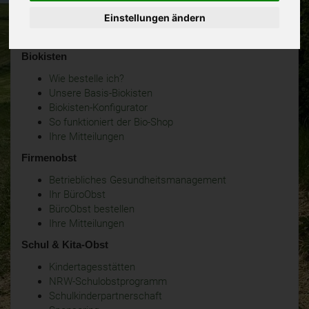
Einstellungen ändern
Biokisten
Wie bestelle ich?
Unsere Basis-Biokisten
Biokisten-Konfigurator
So funktioniert der Bio-Shop
Ihre Mitteilungen
Firmenobst
Betriebliches Gesundheitsmanagement
Ihr BüroObst
BüroObst bestellen
Ihre Mitteilungen
Schul & Kita-Obst
Kindertagesstätten
NRW-Schulobstprogramm
Schulkinderpartnerschaft