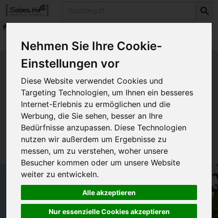
Produkt
erlesene Weine
Weißweine
Produkte
erlesene Weine
Weißweine
Nehmen Sie Ihre Cookie-
Einstellungen vor
Produkt "Grüner Silvaner weiß"
Diese Website verwendet Cookies und
nicht verfügbar.
Targeting Technologien, um Ihnen ein besseres
Internet-Erlebnis zu ermöglichen und die
Werbung, die Sie sehen, besser an Ihre
Das von Ihnen gesuchte Produkt ist leider zur Zeit
Bedürfnisse anzupassen. Diese Technologien
nicht verfügbar.
nutzen wir außerdem um Ergebnisse zu
messen, um zu verstehen, woher unsere
Besucher kommen oder um unsere Website
weiter zu entwickeln.
Alle akzeptieren
Nur essenzielle Cookies akzeptieren