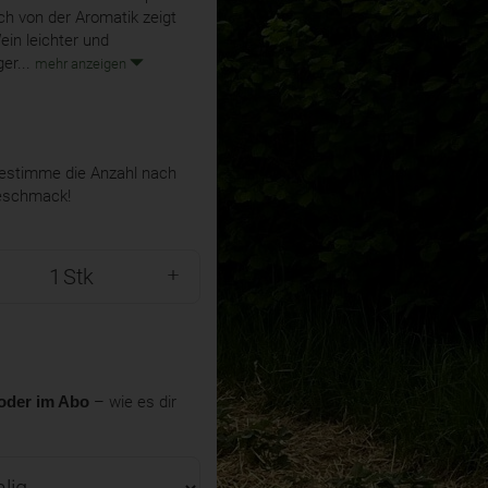
ch von der Aromatik zeigt
ein leichter und
ger...
mehr anzeigen
stimme die Anzahl nach
eschmack!
Stk
oder im Abo
– wie es dir