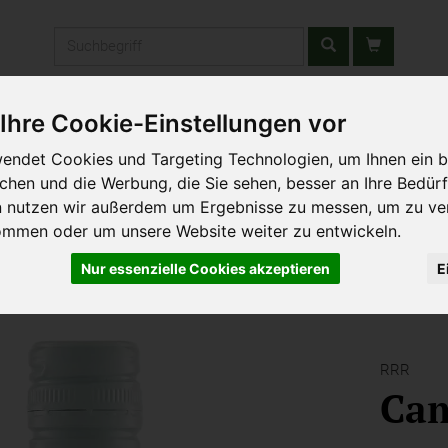
Produkt
Ihre Cookie-Einstellungen vor
stätten & Schulen
Liefergebiet
Wochenmarkt
Unsere W
endet Cookies und Targeting Technologien, um Ihnen ein b
ichen und die Werbung, die Sie sehen, besser an Ihre Bedür
n nutzen wir außerdem um Ergebnisse zu messen, um zu ve
ommen oder um unsere Website weiter zu entwickeln.
Nur essenzielle Cookies akzeptieren
E
RRR
Ca