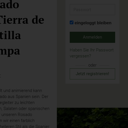
ado
Passwort
ierra de
eingeloggt bleiben
tilla
Anmelden
impa
Haben Sie Ihr Passwort
vergessen?
oder
Jetzt registrieren!
t
lt und animierend kann
ado aus Spanien sein. Der
egleiter zu leichten
n, Salaten oder spanischen
r unseren Rosado
 wir einen farblich
elleren Stil als die Spanier