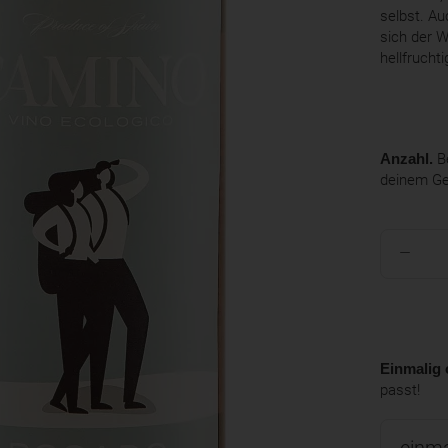
selbst. Au
sich der W
hellfruchti
Anzahl.
Be
deinem G
Einmalig 
passt!