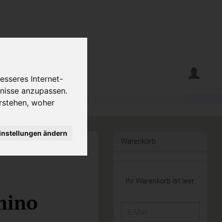
erte
Krumelecke
esseres Internet-
fnisse anzupassen.
rstehen, woher
instellungen ändern
Warenkorb
Ihr Warenkorb ist leer.
mino
E-
Mail