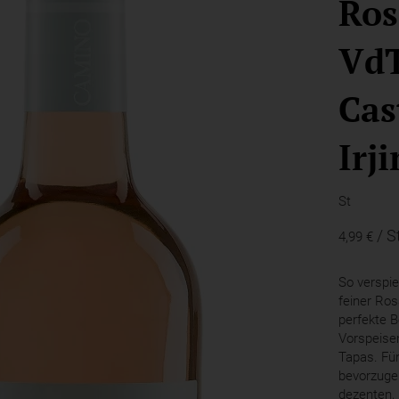
Ros
VdT
Cas
Irj
St
/ S
4,99 €
So verspie
feiner Ros
perfekte B
Vorspeise
Tapas. Fü
bevorzugen
dezenten, h