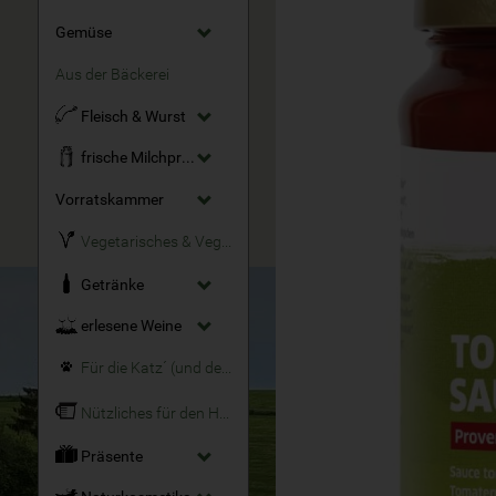
Gemüse
Aus der Bäckerei
Fleisch & Wurst
frische Milchprodukte
Vorratskammer
Vegetarisches & Veganes
Getränke
erlesene Weine
Für die Katz´ (und den Hund)
Nützliches für den Haushalt
Präsente