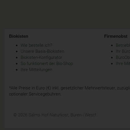
Biokisten
Firmenobst
Wie bestelle ich?
Betrie
Unsere Basis-Biokisten
Ihr Bür
Biokisten-Konfigurator
BüroObs
So funktioniert der Bio-Shop
Ihre Mi
Ihre Mitteilungen
*Alle Preise in Euro (€) inkl. gesetzlicher Mehrwertsteuer, zuzü
optionaler Servicegebühren.
© 2026 Salms Hof Naturkost, Büren i.Westf.