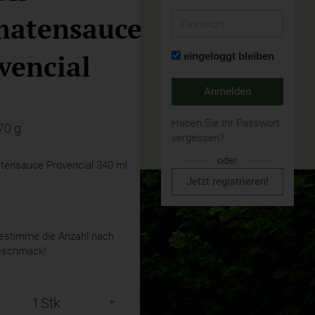
atensauce
Passwort
vencial
eingeloggt bleiben
Anmelden
Haben Sie Ihr Passwort
70 g
vergessen?
oder
atensauce Provencial 340 ml
Jetzt registrieren!
stimme die Anzahl nach
eschmack!
Stk