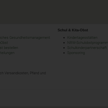
Schul & Kita-Obst
bliches Gesundheitsmanagement
Kindertagesstätten
oObst
NRW-Schulobstprogram
t bestellen
Schulkinderpartnerschaft
tteilungen
Sponsoring
glich Versandkosten, Pfand und