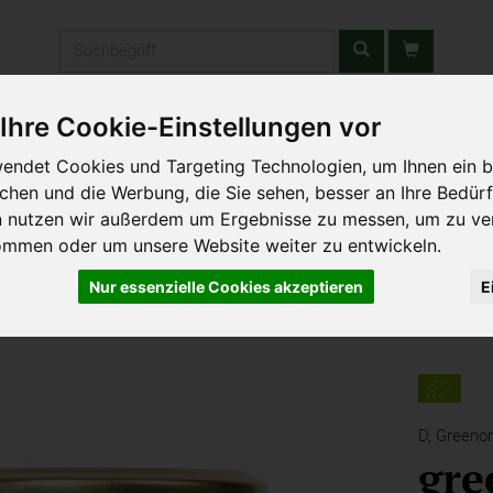
Produkt
Ihre Cookie-Einstellungen vor
stätten & Schulen
Liefergebiet
Wochenmarkt
Unsere W
endet Cookies und Targeting Technologien, um Ihnen ein b
ichen und die Werbung, die Sie sehen, besser an Ihre Bedür
n nutzen wir außerdem um Ergebnisse zu messen, um zu ve
ommen oder um unsere Website weiter zu entwickeln.
Nur essenzielle Cookies akzeptieren
E
D,
Greenor
gre