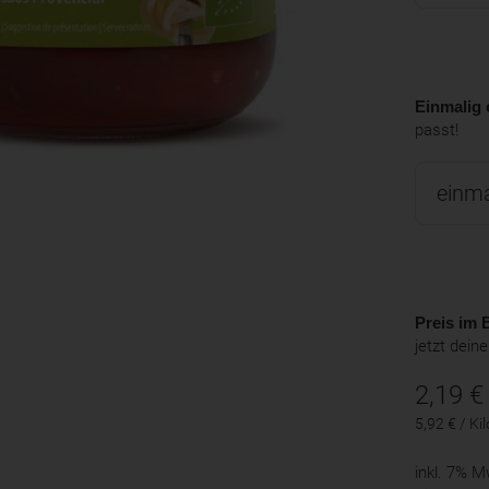
Einmalig 
passt!
Preis im B
jetzt dein
2,19
€
5,92 € / K
inkl. 7% 