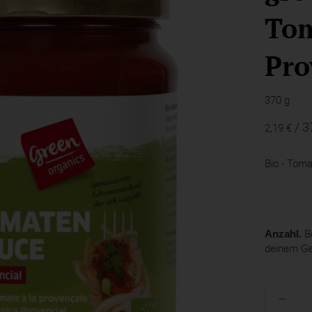
Tom
Pro
370 g
/ 3
2,19 €
Bio - Tom
Anzahl.
Be
deinem G