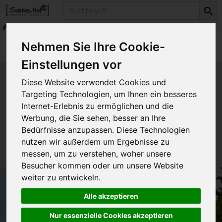
Produkt
Backen & Kochen
Saucen
Produkte
Vorratskammer
Backen & Kochen
Nehmen Sie Ihre Cookie-
Saucen
Einstellungen vor
Produkt "Pilz Sauce vegan"
Diese Website verwendet Cookies und
nicht verfügbar.
Targeting Technologien, um Ihnen ein besseres
Internet-Erlebnis zu ermöglichen und die
Werbung, die Sie sehen, besser an Ihre
Das von Ihnen gesuchte Produkt ist leider zur Zeit
Bedürfnisse anzupassen. Diese Technologien
nicht verfügbar.
nutzen wir außerdem um Ergebnisse zu
messen, um zu verstehen, woher unsere
Besucher kommen oder um unsere Website
weiter zu entwickeln.
Alle akzeptieren
Nur essenzielle Cookies akzeptieren