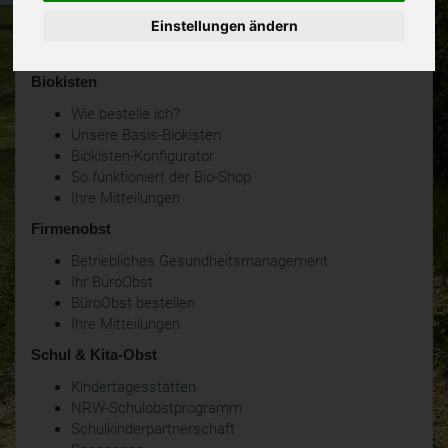
Einstellungen ändern
Biokisten
Wie bestelle ich?
Unsere Basis-Biokisten
Biokisten-Konfigurator
So funktioniert der Bio-Shop
Ihre Mitteilungen
Firmenobst
Betriebliches Gesundheitsmanagement
Ihr BüroObst
BüroObst bestellen
Ihre Mitteilungen
Schul & Kita-Obst
Kindertagesstätten
NRW-Schulobstprogramm
Schulkinderpartnerschaft