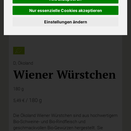
Nur essenzielle Cookies akzeptieren
Einstellungen ändern
D,
Ökoland
Wiener Würstchen
180 g
/ 180 g
5,49 €
Die Ökoland Wiener Würstchen sind aus hochwertigem
Bio-Schweine- und Bio-Rindfleisch und
geschmackvollen Bio-Gewürzen hergestellt. Sie