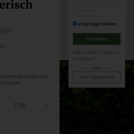
erisch
Passwort
eingeloggt bleiben
60 ml
Anmelden
Süß
Haben Sie Ihr Passwort
vergessen?
oder
stimme die Anzahl nach
Jetzt registrieren!
eschmack!
Stk