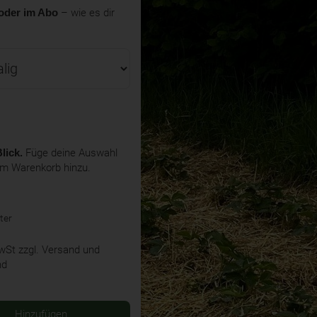
oder im Abo
– wie es dir
lick.
Füge deine Auswahl
em Warenkorb hinzu.
ter
MwSt
zzgl. Versand und
nd
Hinzufügen