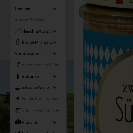
Gemüse
Aus der Bäckerei
Fleisch & Wurst
frische Milchprodukte
Vorratskammer
Vegetarisches & Veganes
Getränke
erlesene Weine
Für die Katz´ (und den Hund)
Nützliches für den Haushalt
Präsente