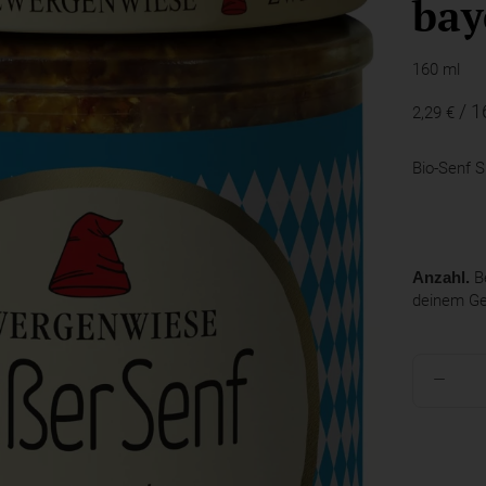
bay
160 ml
/ 1
2,29 €
Bio-Senf 
Anzahl.
Be
deinem G