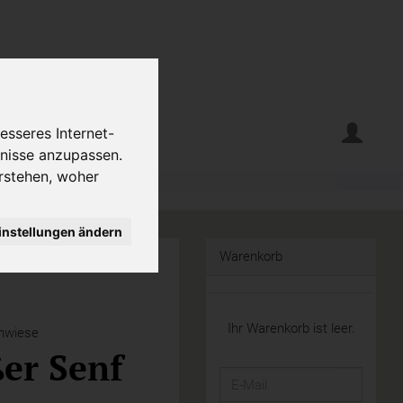
erte
Krumelecke
esseres Internet-
fnisse anzupassen.
rstehen, woher
instellungen ändern
Warenkorb
Ihr Warenkorb ist leer.
nwiese
er Senf
E-
Mail