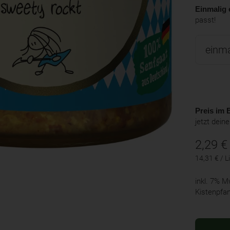
Einmalig 
passt!
Preis im B
jetzt dein
2,29
€
14,31 € / Li
inkl. 7% 
Kistenpfa