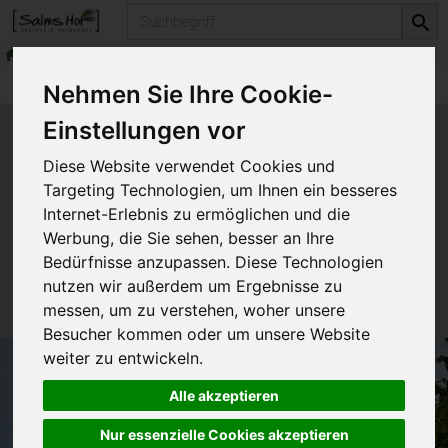
Produkt
Getränke
Säfte
Produkte
Getränke
Säfte
Nehmen Sie Ihre Cookie-
Einstellungen vor
Produkt "Voelkel family
Diese Website verwendet Cookies und
Maracuja" nicht verfügbar.
Targeting Technologien, um Ihnen ein besseres
Internet-Erlebnis zu ermöglichen und die
Werbung, die Sie sehen, besser an Ihre
Das von Ihnen gesuchte Produkt ist leider zur Zeit
Bedürfnisse anzupassen. Diese Technologien
nicht verfügbar.
nutzen wir außerdem um Ergebnisse zu
messen, um zu verstehen, woher unsere
Besucher kommen oder um unsere Website
weiter zu entwickeln.
Alle akzeptieren
Nur essenzielle Cookies akzeptieren