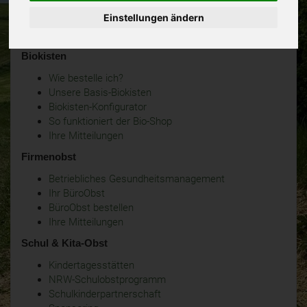
Einstellungen ändern
Biokisten
Wie bestelle ich?
Unsere Basis-Biokisten
Biokisten-Konfigurator
So funktioniert der Bio-Shop
Ihre Mitteilungen
Firmenobst
Betriebliches Gesundheitsmanagement
Ihr BüroObst
BüroObst bestellen
Ihre Mitteilungen
Schul & Kita-Obst
Kindertagesstätten
NRW-Schulobstprogramm
Schulkinderpartnerschaft