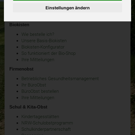
Einstellungen ändern
Biokisten
Wie bestelle ich?
Unsere Basis-Biokisten
Biokisten-Konfigurator
So funktioniert der Bio-Shop
Ihre Mitteilungen
Firmenobst
Betriebliches Gesundheitsmanagement
Ihr BüroObst
BüroObst bestellen
Ihre Mitteilungen
Schul & Kita-Obst
Kindertagesstätten
NRW-Schulobstprogramm
Schulkinderpartnerschaft