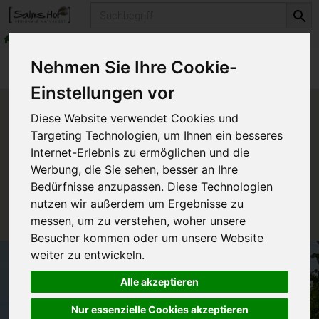
Produkt
Alles für den Bio-Garten
Bio-Sämereien
Produkte
Alles für den Bio-Garten
Nehmen Sie Ihre Cookie-
Bio-Sämereien
Einstellungen vor
Produkt "Kollenfenchel
Diese Website verwendet Cookies und
Perfektion" nicht verfügbar.
Targeting Technologien, um Ihnen ein besseres
Internet-Erlebnis zu ermöglichen und die
Werbung, die Sie sehen, besser an Ihre
Das von Ihnen gesuchte Produkt ist leider zur Zeit
Bedürfnisse anzupassen. Diese Technologien
nicht verfügbar.
nutzen wir außerdem um Ergebnisse zu
messen, um zu verstehen, woher unsere
Besucher kommen oder um unsere Website
weiter zu entwickeln.
Alle akzeptieren
Nur essenzielle Cookies akzeptieren