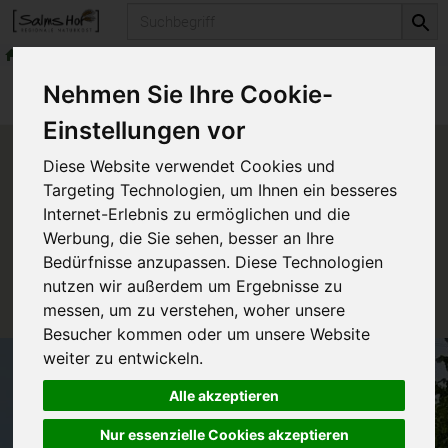
Produkt
Alles für den Bio-Garten
Bio-Sämereien
Produkte
Alles für den Bio-Garten
Nehmen Sie Ihre Cookie-
Bio-Sämereien
Einstellungen vor
Produkt "Blühstreifen" nicht
Diese Website verwendet Cookies und
verfügbar.
Targeting Technologien, um Ihnen ein besseres
Internet-Erlebnis zu ermöglichen und die
Werbung, die Sie sehen, besser an Ihre
Das von Ihnen gesuchte Produkt ist leider zur Zeit
Bedürfnisse anzupassen. Diese Technologien
nicht verfügbar.
nutzen wir außerdem um Ergebnisse zu
messen, um zu verstehen, woher unsere
Besucher kommen oder um unsere Website
weiter zu entwickeln.
Alle akzeptieren
Nur essenzielle Cookies akzeptieren