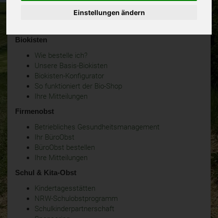
Einstellungen ändern
Biokisten
Wie bestelle ich?
Unsere Basis-Biokisten
Biokisten-Konfigurator
So funktioniert der Bio-Shop
Ihre Mitteilungen
Firmenobst
Betriebliches Gesundheitsmanagement
Ihr BüroObst
BüroObst bestellen
Ihre Mitteilungen
Schul & Kita-Obst
Kindertagesstätten
NRW-Schulobstprogramm
Schulkinderpartnerschaft