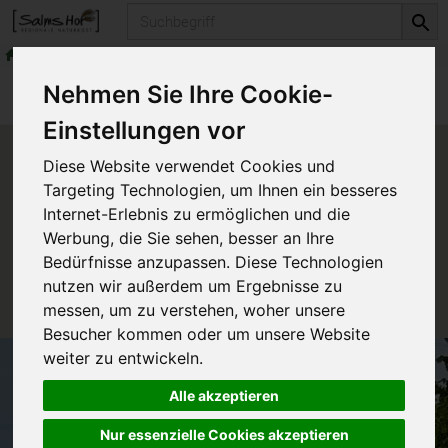
Produkt
Alles für den Bio-Garten
Bio-Sämereien
Produkte
Alles für den Bio-Garten
Nehmen Sie Ihre Cookie-
Bio-Sämereien
Einstellungen vor
Produkt "Löwenmäulchen"
Diese Website verwendet Cookies und
nicht verfügbar.
Targeting Technologien, um Ihnen ein besseres
Internet-Erlebnis zu ermöglichen und die
Werbung, die Sie sehen, besser an Ihre
Das von Ihnen gesuchte Produkt ist leider zur Zeit
Bedürfnisse anzupassen. Diese Technologien
nicht verfügbar.
nutzen wir außerdem um Ergebnisse zu
messen, um zu verstehen, woher unsere
Besucher kommen oder um unsere Website
weiter zu entwickeln.
Alle akzeptieren
Nur essenzielle Cookies akzeptieren