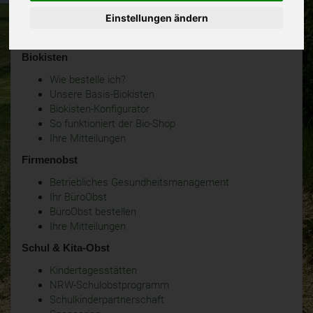
Einstellungen ändern
Biokisten
Wie bestelle ich?
Unsere Basis-Biokisten
Biokisten-Konfigurator
So funktioniert der Bio-Shop
Ihre Mitteilungen
Firmenobst
Betriebliches Gesundheitsmanagement
Ihr BüroObst
BüroObst bestellen
Ihre Mitteilungen
Schul & Kita-Obst
Kindertagesstätten
NRW-Schulobstprogramm
Schulkinderpartnerschaft