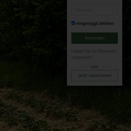
Passwort
eingeloggt bleiben
Anmelden
Haben Sie Ihr Passwort
vergessen?
oder
Jetzt registrieren!