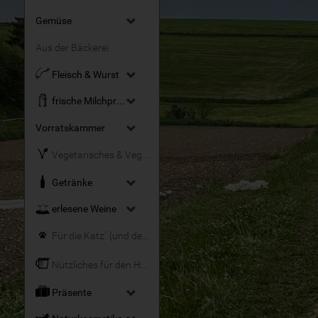
Gemüse
Aus der Bäckerei
Fleisch & Wurst
frische Milchprodukte
Vorratskammer
Vegetarisches & Veganes
Getränke
erlesene Weine
Für die Katz´ (und den Hund)
Nützliches für den Haushalt
Präsente