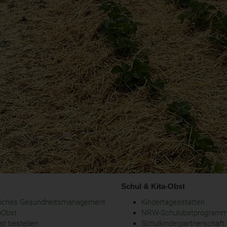
Schul & Kita-Obst
bliches Gesundheitsmanagement
Kindertagesstätten
oObst
NRW-Schulobstprogram
t bestellen
Schulkinderpartnerschaft