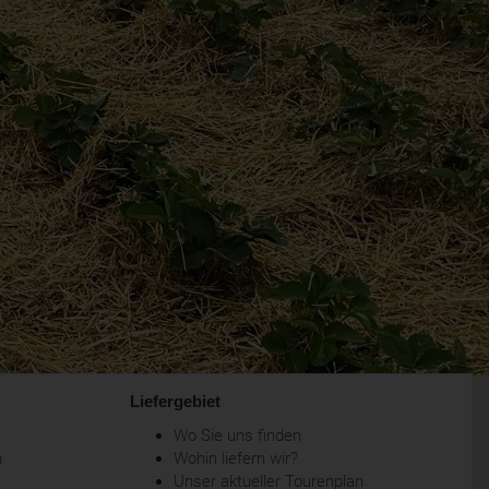
Liefergebiet
Wo Sie uns finden
m
Wohin liefern wir?
Unser aktueller Tourenplan