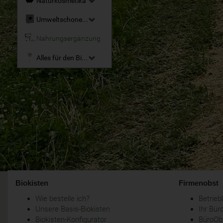
Naturkosmetika
Umweltschonende Reinigungsmittel
Nahrungsergänzung
Alles für den Bio-Garten
Biokisten
Firmenobst
Wie bestelle ich?
Betrie
Unsere Basis-Biokisten
Ihr Bür
Biokisten-Konfigurator
BüroObs