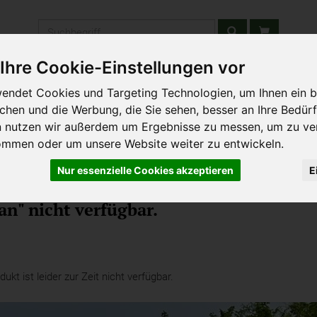
Produkt
Ihre Cookie-Einstellungen vor
stätten & Schulen
Liefergebiet
Wochenmarkt
Unsere W
endet Cookies und Targeting Technologien, um Ihnen ein b
ichen und die Werbung, die Sie sehen, besser an Ihre Bedür
n nutzen wir außerdem um Ergebnisse zu messen, um zu ve
ommen oder um unsere Website weiter zu entwickeln.
Nur essenzielle Cookies akzeptieren
E
o-Sämereien
n" nicht verfügbar.
kt ist leider zur Zeit nicht verfügbar.