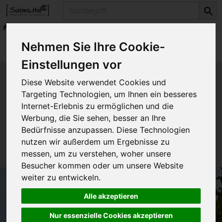
Produkt
Alles für den Bio-Garten
Bio-Sämereien
Produkte
Alles für den Bio-Garten
Nehmen Sie Ihre Cookie-
Bio-Sämereien
Einstellungen vor
Produkt "Spinat Matador" nicht
Diese Website verwendet Cookies und
verfügbar.
Targeting Technologien, um Ihnen ein besseres
Internet-Erlebnis zu ermöglichen und die
Werbung, die Sie sehen, besser an Ihre
Das von Ihnen gesuchte Produkt ist leider zur Zeit
Bedürfnisse anzupassen. Diese Technologien
nicht verfügbar.
nutzen wir außerdem um Ergebnisse zu
messen, um zu verstehen, woher unsere
Besucher kommen oder um unsere Website
weiter zu entwickeln.
Alle akzeptieren
Nur essenzielle Cookies akzeptieren