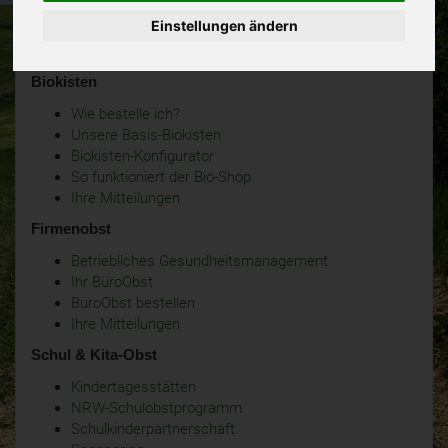
Einstellungen ändern
Biokisten
Wie bestelle ich?
Unsere Basis-Biokisten
Biokisten-Konfigurator
So funktioniert der Bio-Shop
Ihre Mitteilungen
Firmenobst
Betriebliches Gesundheitsmanagement
Ihr BüroObst
BüroObst bestellen
Ihre Mitteilungen
Schul & Kita-Obst
Kindertagesstätten
NRW-Schulobstprogramm
Schulkinderpartnerschaft