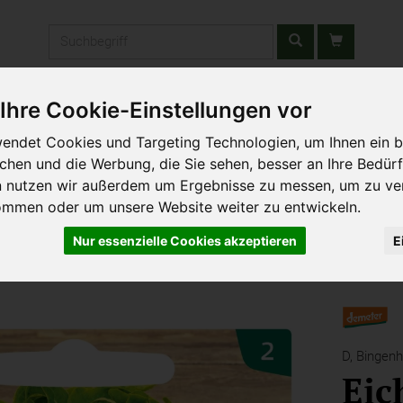
Produkt
Ihre Cookie-Einstellungen vor
stätten & Schulen
Liefergebiet
Wochenmarkt
Unsere W
endet Cookies und Targeting Technologien, um Ihnen ein b
ichen und die Werbung, die Sie sehen, besser an Ihre Bedür
n nutzen wir außerdem um Ergebnisse zu messen, um zu ve
ommen oder um unsere Website weiter zu entwickeln.
Nur essenzielle Cookies akzeptieren
E
D,
Bingenh
Eic