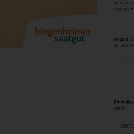
schmecken
anzeigen
Anzahl.
Be
deinem G
Einmalig 
passt!