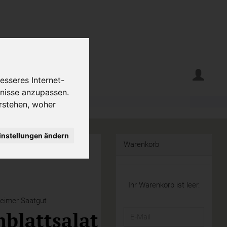
erte
Krumelecke
esseres Internet-
fnisse anzupassen.
rstehen, woher
instellungen ändern
Warenkorb
Ihr Warenkorb ist leer.
eimer Saatgut
hblattsalat
E-
Mail