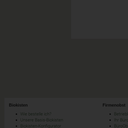
Biokisten
Firmenobst
Wie bestelle ich?
Betrie
Unsere Basis-Biokisten
Ihr Bür
Biokisten-Konfigurator
BüroObs