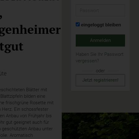
,
Passwort
genheimer
eingeloggt bleiben
Anmelden
tgut
Haben Sie Ihr Passwort
vergessen?
oder
üte
Jetzt registrieren!
eschichteten Blätter mit
 Blattzipfeln bilden eine
he frischgrüne Rosette mit
 Herz. Ein schossfester
den Anbau von Frühjahr bis
hr gut geeignet auch für
n geschützten Anbau unter
olie. Aromatisch