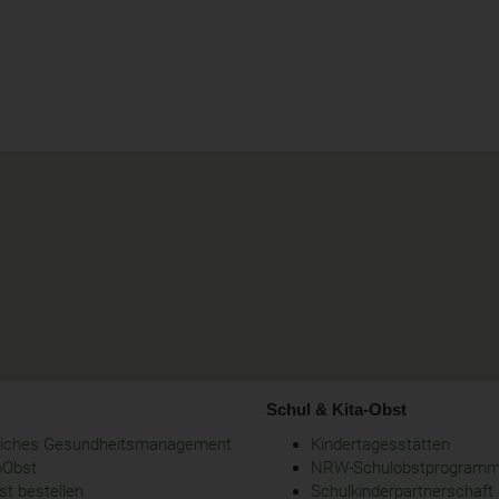
Schul & Kita-Obst
bliches Gesundheitsmanagement
Kindertagesstätten
oObst
NRW-Schulobstprogram
t bestellen
Schulkinderpartnerschaft