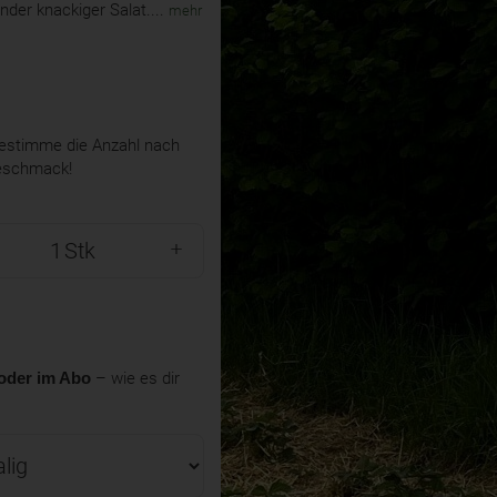
der knackiger Salat....
mehr
stimme die Anzahl nach
eschmack!
Stk
oder im Abo
– wie es dir