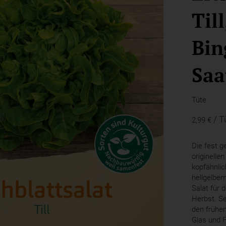
Till
Bin
Saa
Tüte
/ T
2,99 €
Die fest g
originellen
kopfähnlic
hellgelbem
Salat für 
Herbst. Se
den frühe
Glas und F