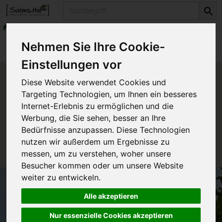
Produkt
Alles für den Bio-Garten
Bio-Sämereien
Produkte
Alles für den Bio-Garten
Nehmen Sie Ihre Cookie-
Bio-Sämereien
Einstellungen vor
Produkt "Calendula" nicht
Diese Website verwendet Cookies und
verfügbar.
Targeting Technologien, um Ihnen ein besseres
Internet-Erlebnis zu ermöglichen und die
Werbung, die Sie sehen, besser an Ihre
Das von Ihnen gesuchte Produkt ist leider zur Zeit
Bedürfnisse anzupassen. Diese Technologien
nicht verfügbar.
nutzen wir außerdem um Ergebnisse zu
messen, um zu verstehen, woher unsere
Besucher kommen oder um unsere Website
weiter zu entwickeln.
Alle akzeptieren
Nur essenzielle Cookies akzeptieren