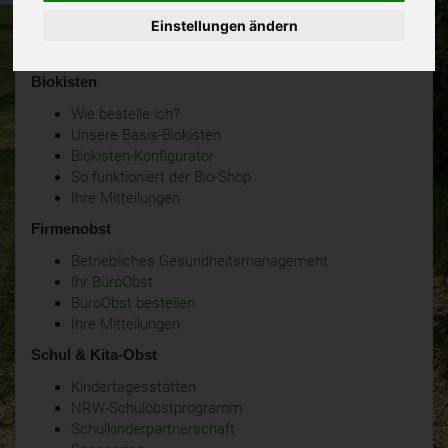
Einstellungen ändern
Biokisten
Wie bestelle ich?
Unsere Basis-Biokisten
Biokisten-Konfigurator
So funktioniert der Bio-Shop
Ihre Mitteilungen
Firmenobst
Betriebliches Gesundheitsmanagement
Ihr BüroObst
BüroObst bestellen
Ihre Mitteilungen
Schul & Kita-Obst
Kindertagesstätten
NRW-Schulobstprogramm
Schulkinderpartnerschaft