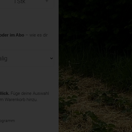
Stk
oder im Abo
– wie es dir
lick.
Füge deine Auswahl
em Warenkorb hinzu.
ilogramm