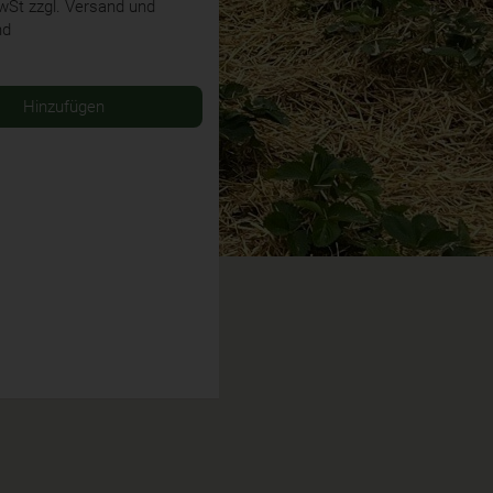
MwSt
zzgl. Versand und
nd
Hinzufügen