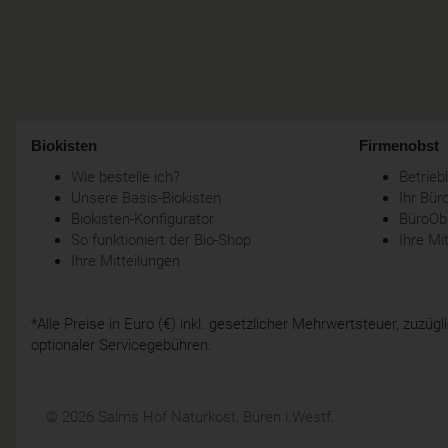
Biokisten
Firmenobst
Wie bestelle ich?
Betrie
Unsere Basis-Biokisten
Ihr Bür
Biokisten-Konfigurator
BüroObs
So funktioniert der Bio-Shop
Ihre Mi
Ihre Mitteilungen
*Alle Preise in Euro (€) inkl. gesetzlicher Mehrwertsteuer, zuzü
optionaler Servicegebühren.
© 2026 Salms Hof Naturkost, Büren i.Westf.