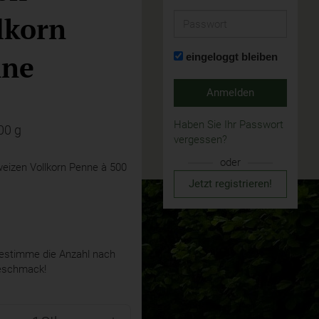
lkorn
Passwort
nne
eingeloggt bleiben
Anmelden
Haben Sie Ihr Passwort
00 g
vergessen?
oder
weizen Vollkorn Penne à 500
Jetzt registrieren!
stimme die Anzahl nach
eschmack!