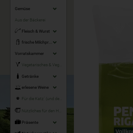
Gemüse
Aus der Bäckerei
Fleisch & Wurst
frische Milchprodukte
Vorratskammer
Vegetarisches & Veganes
Getränke
erlesene Weine
Für die Katz´ (und den Hund)
Nützliches für den Haushalt
Präsente