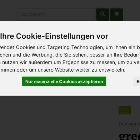
Produkt
Ihre Cookie-Einstellungen vor
stätten & Schulen
Liefergebiet
Wochenmarkt
Unsere W
endet Cookies und Targeting Technologien, um Ihnen ein b
ichen und die Werbung, die Sie sehen, besser an Ihre Bedür
n nutzen wir außerdem um Ergebnisse zu messen, um zu ve
ommen oder um unsere Website weiter zu entwickeln.
Nur essenzielle Cookies akzeptieren
E
Greenorga
gre