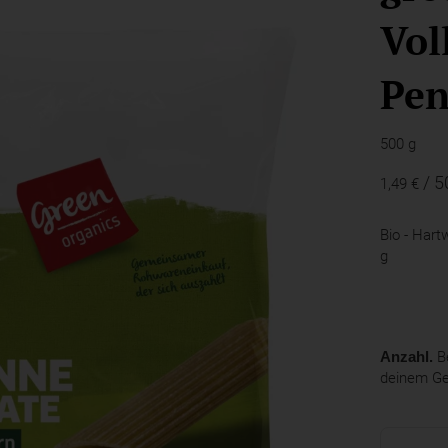
Vol
Pe
500 g
/ 5
1,49 €
Bio - Hart
g
Anzahl.
Be
deinem G