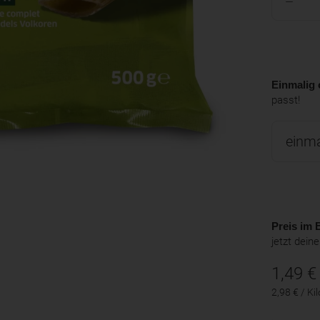
Einmalig 
passt!
Preis im B
jetzt dein
1,49
€
2,98 € / K