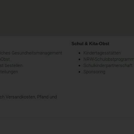
Schul & Kita-Obst
bliches Gesundheitsmanagement
Kindertagesstätten
oObst
NRW-Schulobstprogram
t bestellen
Schulkinderpartnerschaft
tteilungen
Sponsoring
glich Versandkosten, Pfand und