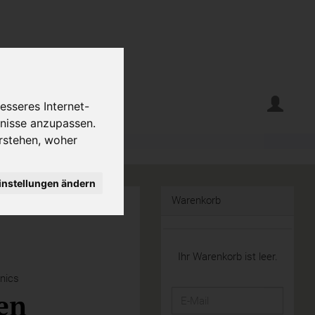
erte
Krumelecke
esseres Internet-
fnisse anzupassen.
rstehen, woher
instellungen ändern
Warenkorb
Ihr Warenkorb ist leer.
nics
en
E-
Mail