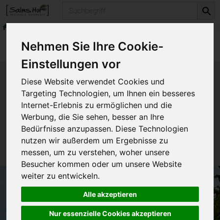
Produkt
Backen & Kochen
Süßen
Produkte
Vorratskammer
Backen & Kochen
Nehmen Sie Ihre Cookie-
Süßen
Einstellungen vor
Produkt "Stevia flüssig" nicht
Diese Website verwendet Cookies und
verfügbar.
Targeting Technologien, um Ihnen ein besseres
Internet-Erlebnis zu ermöglichen und die
Werbung, die Sie sehen, besser an Ihre
Das von Ihnen gesuchte Produkt ist leider zur Zeit
Bedürfnisse anzupassen. Diese Technologien
nicht verfügbar.
nutzen wir außerdem um Ergebnisse zu
messen, um zu verstehen, woher unsere
Besucher kommen oder um unsere Website
weiter zu entwickeln.
Alle akzeptieren
Nur essenzielle Cookies akzeptieren