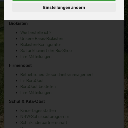
Einstellungen ändern
Biokisten
Wie bestelle ich?
Unsere Basis-Biokisten
Biokisten-Konfigurator
So funktioniert der Bio-Shop
Ihre Mitteilungen
Firmenobst
Betriebliches Gesundheitsmanagement
Ihr BüroObst
BüroObst bestellen
Ihre Mitteilungen
Schul & Kita-Obst
Kindertagesstätten
NRW-Schulobstprogramm
Schulkinderpartnerschaft