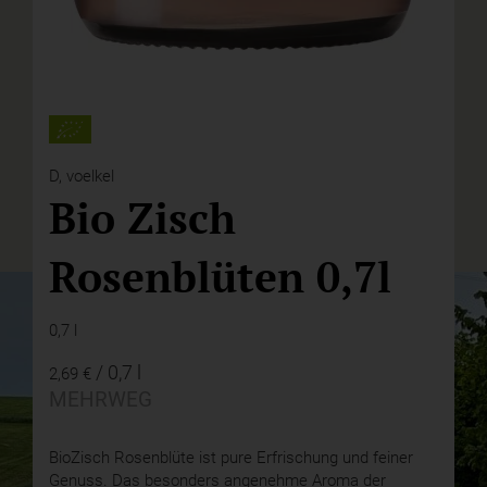
D,
voelkel
Bio Zisch
Rosenblüten 0,7l
0,7 l
/ 0,7 l
2,69 €
MEHRWEG
BioZisch Rosenblüte ist pure Erfrischung und feiner
Genuss. Das besonders angenehme Aroma der