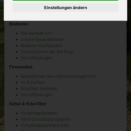
Einstellungen ändern
Biokisten
Wie bestelle ich?
Unsere Basis-Biokisten
Biokisten-Konfigurator
So funktioniert der Bio-Shop
Ihre Mitteilungen
Firmenobst
Betriebliches Gesundheitsmanagement
Ihr BüroObst
BüroObst bestellen
Ihre Mitteilungen
Schul & Kita-Obst
Kindertagesstätten
NRW-Schulobstprogramm
Schulkinderpartnerschaft