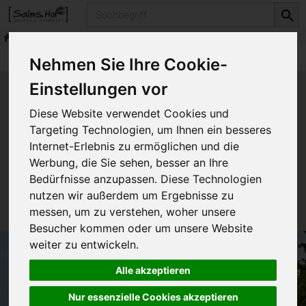
Produkt
Getränke
Säfte
Produkte
Getränke
Säfte
Nehmen Sie Ihre Cookie-
Einstellungen vor
Produkt "Granatapfel pur"
Diese Website verwendet Cookies und
nicht verfügbar.
Targeting Technologien, um Ihnen ein besseres
Internet-Erlebnis zu ermöglichen und die
Werbung, die Sie sehen, besser an Ihre
Das von Ihnen gesuchte Produkt ist leider zur Zeit
Bedürfnisse anzupassen. Diese Technologien
nicht verfügbar.
nutzen wir außerdem um Ergebnisse zu
messen, um zu verstehen, woher unsere
Besucher kommen oder um unsere Website
weiter zu entwickeln.
Alle akzeptieren
Nur essenzielle Cookies akzeptieren