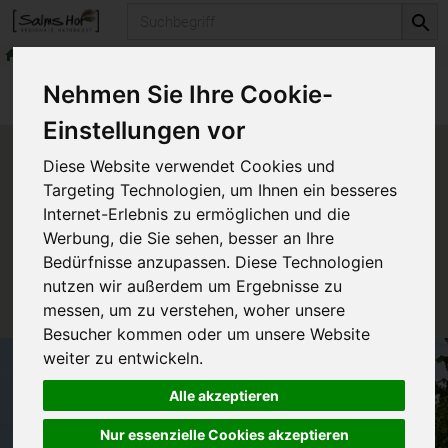
Produkt
Kaffee & Tee
Tee
Produkte
Vorratskammer
Kaffee & Tee
Nehmen Sie Ihre Cookie-
Tee
Einstellungen vor
Produkt "Fenchel" nicht
Diese Website verwendet Cookies und
verfügbar.
Targeting Technologien, um Ihnen ein besseres
Internet-Erlebnis zu ermöglichen und die
Werbung, die Sie sehen, besser an Ihre
Das von Ihnen gesuchte Produkt ist leider zur Zeit
Bedürfnisse anzupassen. Diese Technologien
nicht verfügbar.
nutzen wir außerdem um Ergebnisse zu
messen, um zu verstehen, woher unsere
Besucher kommen oder um unsere Website
weiter zu entwickeln.
Alle akzeptieren
Nur essenzielle Cookies akzeptieren