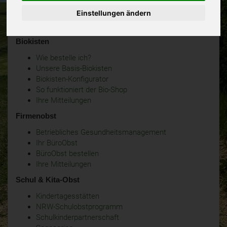
Einstellungen ändern
Biokisten
Wie bestelle ich?
Unsere Basis-Biokisten
Biokisten-Konfigurator
So funktioniert der Bio-Shop
Ihre Mitteilungen
Firmenobst
Betriebliches Gesundheitsmanagement
Ihr BüroObst
BüroObst bestellen
Ihre Mitteilungen
Schul & Kita-Obst
Kindertagesstätten
NRW-Schulobstprogramm
Schulkinderpartnerschaft