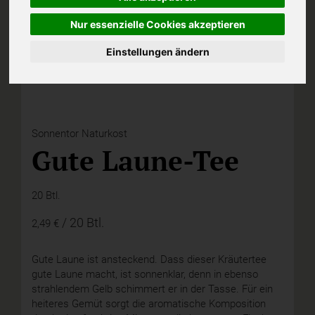
Nur essenzielle Cookies akzeptieren
Einstellungen ändern
Sonnentor Naturkost
Gute Laune-Tee
20 Btl.
/ 20 Btl.
2,49 €
Gute Laune ist ansteckend. Dass dieser Kräutertee
gute Laune macht, ist sonnenklar, denn in ebenso
strahlendem Gelb schimmert er in der Tasse. Für ein
heiteres Gemüt sorgt die aromatische Komposition