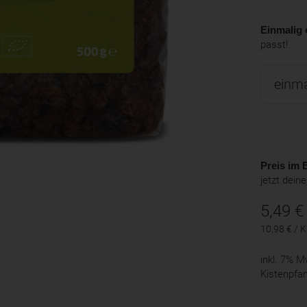
Einmalig 
passt!
Preis im B
jetzt dein
5,49
€
10,98 € / 
inkl. 7% 
Kistenpfa