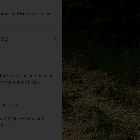
oder im Abo
– wie es dir
lick.
Füge deine Auswahl
em Warenkorb hinzu.
Kilogramm
MwSt
zzgl. Versand und
nd