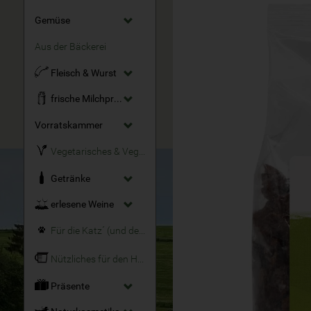
Gemüse
Aus der Bäckerei
Fleisch & Wurst
frische Milchprodukte
Vorratskammer
Vegetarisches & Veganes
Getränke
erlesene Weine
Für die Katz´ (und den Hund)
Nützliches für den Haushalt
Präsente