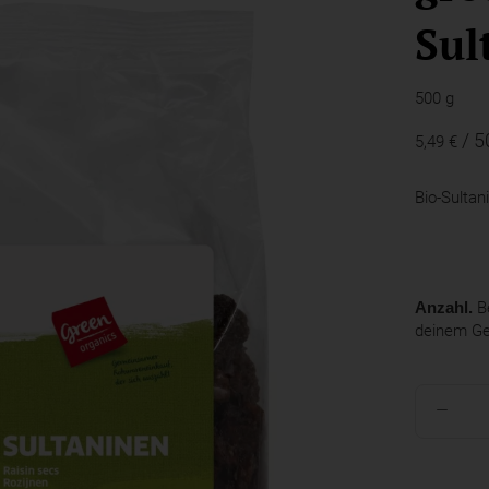
Sul
500 g
/ 5
5,49 €
Bio-Sultan
Anzahl.
Be
deinem G