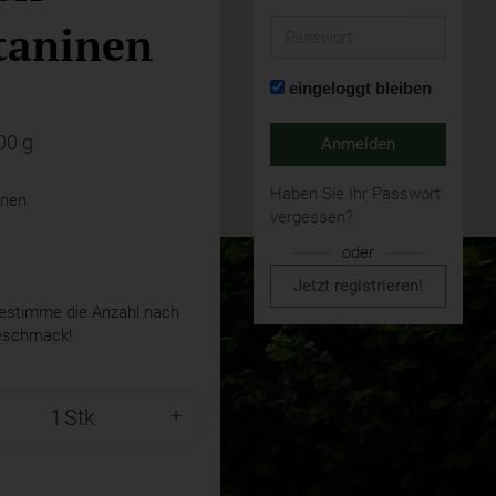
taninen
Passwort
eingeloggt bleiben
00 g
Anmelden
Haben Sie Ihr Passwort
inen
vergessen?
oder
Jetzt registrieren!
stimme die Anzahl nach
eschmack!
Stk