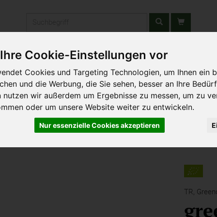
Produkt
Ihre Cookie-Einstellungen vor
stätten & Schulen
Liefergebiet
Wochenmarkt
Unsere W
endet Cookies und Targeting Technologien, um Ihnen ein b
ichen und die Werbung, die Sie sehen, besser an Ihre Bedür
n nutzen wir außerdem um Ergebnisse zu messen, um zu ve
ommen oder um unsere Website weiter zu entwickeln.
Nur essenzielle Cookies akzeptieren
E
TR,
Green
gre