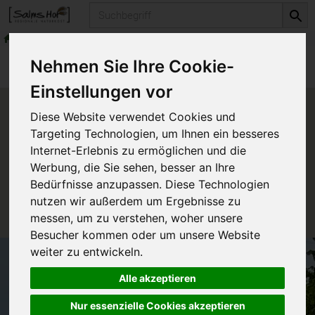
Produkt
Getreide & Müsli
Sonstige Körner
Produkte
Vorratskammer
Getreide & Müsli
Nehmen Sie Ihre Cookie-
Sonstige Körner
Einstellungen vor
Produkt "Leinsaat braun" nicht
Diese Website verwendet Cookies und
verfügbar.
Targeting Technologien, um Ihnen ein besseres
Internet-Erlebnis zu ermöglichen und die
Werbung, die Sie sehen, besser an Ihre
Das von Ihnen gesuchte Produkt ist leider zur Zeit
Bedürfnisse anzupassen. Diese Technologien
nicht verfügbar.
nutzen wir außerdem um Ergebnisse zu
messen, um zu verstehen, woher unsere
Besucher kommen oder um unsere Website
weiter zu entwickeln.
Alle akzeptieren
Nur essenzielle Cookies akzeptieren