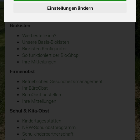
Einstellungen ändern
Biokisten
Wie bestelle ich?
Unsere Basis-Biokisten
Biokisten-Konfigurator
So funktioniert der Bio-Shop
Ihre Mitteilungen
Firmenobst
Betriebliches Gesundheitsmanagement
Ihr BüroObst
BüroObst bestellen
Ihre Mitteilungen
Schul & Kita-Obst
Kindertagesstätten
NRW-Schulobstprogramm
Schulkinderpartnerschaft