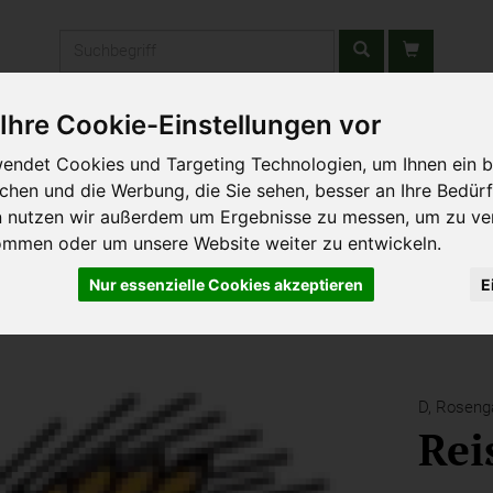
Produkt
Ihre Cookie-Einstellungen vor
stätten & Schulen
Liefergebiet
Wochenmarkt
Unsere W
endet Cookies und Targeting Technologien, um Ihnen ein b
ichen und die Werbung, die Sie sehen, besser an Ihre Bedür
n nutzen wir außerdem um Ergebnisse zu messen, um zu ve
bereien
ommen oder um unsere Website weiter zu entwickeln.
Nur essenzielle Cookies akzeptieren
E
D,
Roseng
Rei