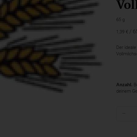
Vol
65 g
/ 6
1,39 €
Der ideale
Vollmilch
Anzahl.
Be
deinem G