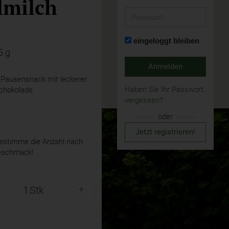
lmilch
Passwort
eingeloggt bleiben
5 g
Anmelden
 Pausensnack mit leckerer
Haben Sie Ihr Passwort
schokolade
vergessen?
oder
Jetzt registrieren!
stimme die Anzahl nach
eschmack!
Stk