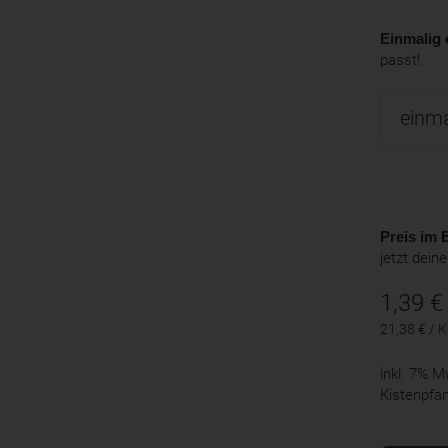
Einmalig 
passt!
Preis im B
jetzt dein
1,39
€
21,38 € / 
inkl. 7% 
Kistenpfa