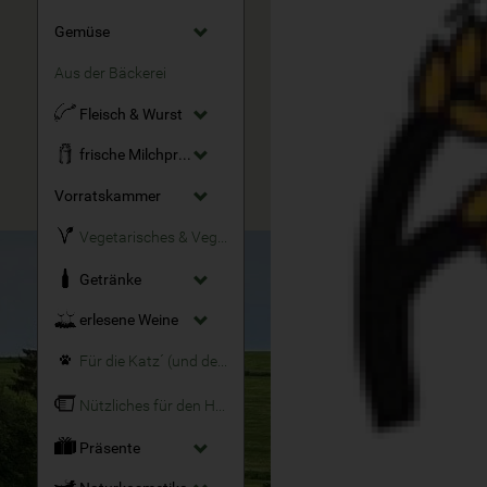
Gemüse
Aus der Bäckerei
Fleisch & Wurst
frische Milchprodukte
Vorratskammer
Vegetarisches & Veganes
Getränke
erlesene Weine
Für die Katz´ (und den Hund)
Nützliches für den Haushalt
Präsente