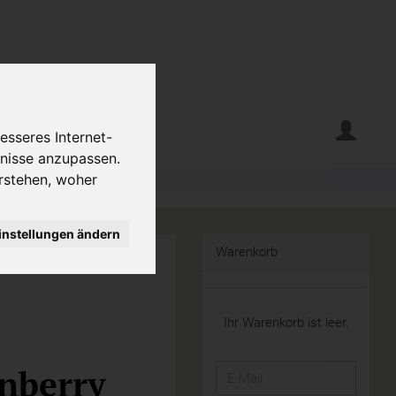
erte
Krumelecke
esseres Internet-
fnisse anzupassen.
rstehen, woher
instellungen ändern
Warenkorb
Ihr Warenkorb ist leer.
nberry
E-
Mail