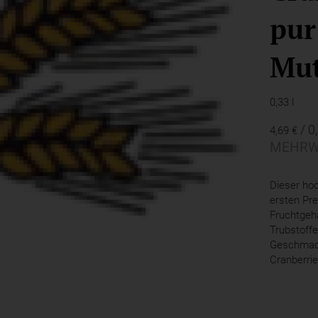
pur
Mut
0,33 l
/ 0
4,69 €
MEHRW
Dieser hoc
ersten Pr
Fruchtgeha
Trubstoff
Geschmack
Cranberrie