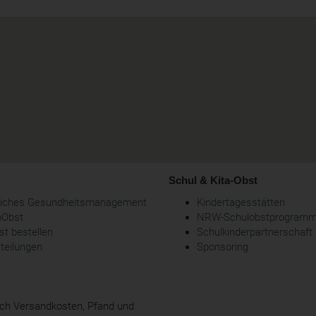
Schul & Kita-Obst
bliches Gesundheitsmanagement
Kindertagesstätten
oObst
NRW-Schulobstprogram
t bestellen
Schulkinderpartnerschaft
tteilungen
Sponsoring
glich Versandkosten, Pfand und