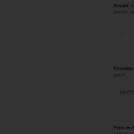
Anzahl.
Be
deinem G
Einmalig 
passt!
Preis im B
jetzt dein