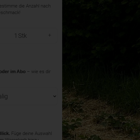
stimme die Anzahl nach
eschmack!
Stk
oder im Abo
– wie es dir
lick.
Füge deine Auswahl
em Warenkorb hinzu.