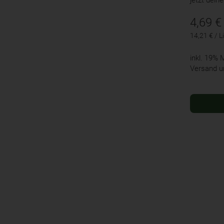
4,69
€
14,21 € / Li
inkl. 19%
Versand u