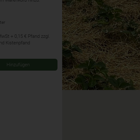
ter
 MwSt
+ 0,15 € Pfand
zzgl.
nd Kistenpfand
Hinzufügen