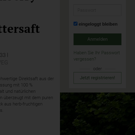
Passwort
tersaft
eingeloggt bleiben
Anmelden
Haben Sie Ihr Passwort
,33 l
vergessen?
EG
oder
Jetzt registrieren!
hwertige Direktsaft aus der
essung mit 100 %
lt und natürlichen
en überzeugt mit dem puren
 aus herb-fruchtigen
s.