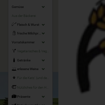
Gemüse
Aus der Bäckerei
Fleisch & Wurst
frische Milchprodukte
Vorratskammer
Vegetarisches & Veganes
Getränke
erlesene Weine
Für die Katz´ (und den Hund)
Nützliches für den Haushalt
Präsente