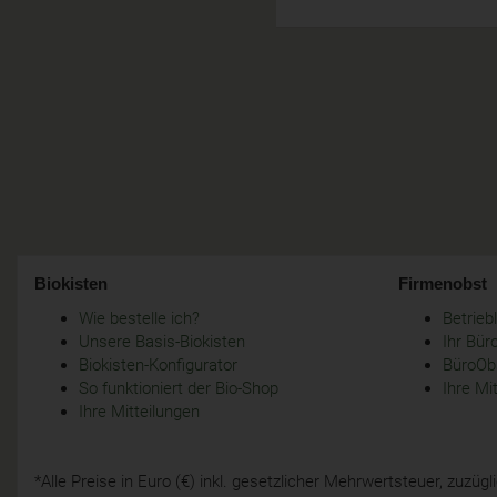
Biokisten
Firmenobst
Wie bestelle ich?
Betrie
Unsere Basis-Biokisten
Ihr Bür
Biokisten-Konfigurator
BüroObs
So funktioniert der Bio-Shop
Ihre Mi
Ihre Mitteilungen
*Alle Preise in Euro (€) inkl. gesetzlicher Mehrwertsteuer, zuzü