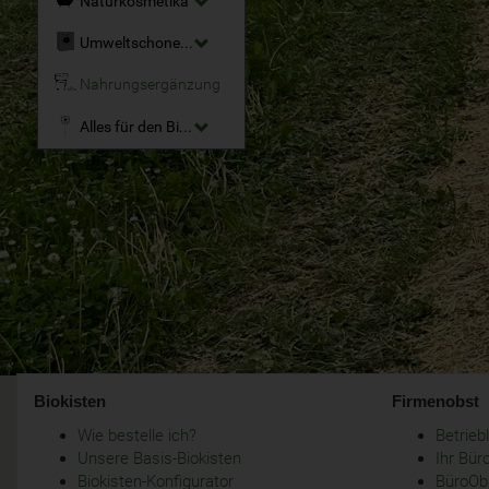
Naturkosmetika
Umweltschonende Reinigungsmittel
Nahrungsergänzung
Alles für den Bio-Garten
Biokisten
Firmenobst
Wie bestelle ich?
Betrie
Unsere Basis-Biokisten
Ihr Bür
Biokisten-Konfigurator
BüroObs