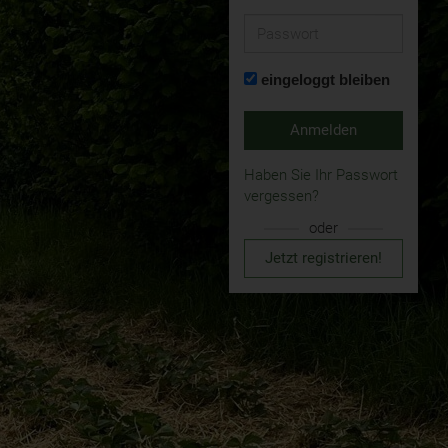
Passwort
eingeloggt bleiben
Anmelden
Haben Sie Ihr Passwort
vergessen?
oder
Jetzt registrieren!