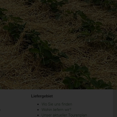
Liefergebiet
Wo Sie uns finden
m
Wohin liefern wir?
Unser aktueller Tourenplan