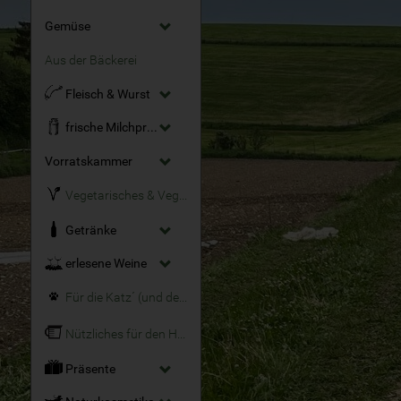
Gemüse
Aus der Bäckerei
Fleisch & Wurst
frische Milchprodukte
Vorratskammer
Vegetarisches & Veganes
Getränke
erlesene Weine
Für die Katz´ (und den Hund)
Nützliches für den Haushalt
Präsente