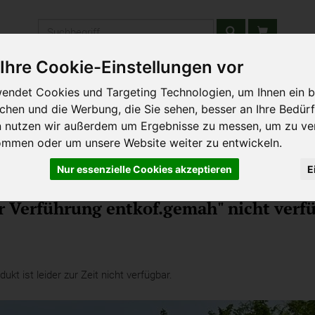
Produkt
Ihre Cookie-Einstellungen vor
stätten & Schulen
Liefergebiet
Wochenmarkt
Unsere W
endet Cookies und Targeting Technologien, um Ihnen ein b
ichen und die Werbung, die Sie sehen, besser an Ihre Bedür
n nutzen wir außerdem um Ergebnisse zu messen, um zu ve
ommen oder um unsere Website weiter zu entwickeln.
Nur essenzielle Cookies akzeptieren
E
ee
Kaffee
 Verführung entkof.gemah" nicht verfü
kt ist leider zur Zeit nicht verfügbar.