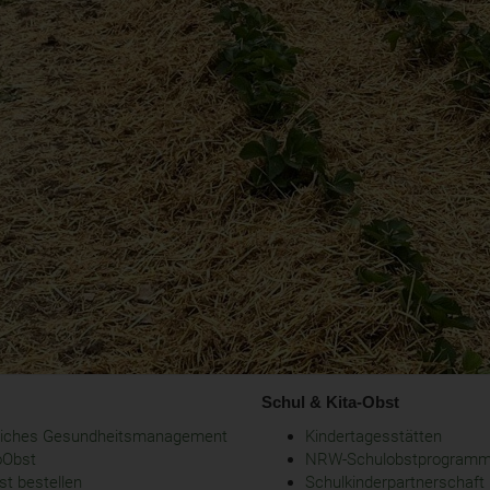
Schul & Kita-Obst
bliches Gesundheitsmanagement
Kindertagesstätten
oObst
NRW-Schulobstprogram
t bestellen
Schulkinderpartnerschaft