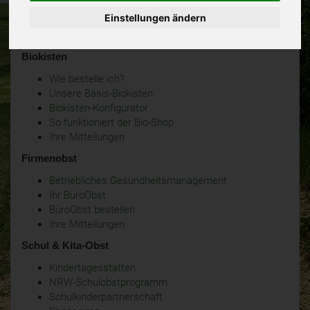
Einstellungen ändern
Biokisten
Wie bestelle ich?
Unsere Basis-Biokisten
Biokisten-Konfigurator
So funktioniert der Bio-Shop
Ihre Mitteilungen
Firmenobst
Betriebliches Gesundheitsmanagement
Ihr BüroObst
BüroObst bestellen
Ihre Mitteilungen
Schul & Kita-Obst
Kindertagesstätten
NRW-Schulobstprogramm
Schulkinderpartnerschaft