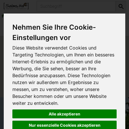
Produkt
Leckeres für Große
Schokoladen
Produkte
Vorratskammer
Leckeres
Nehmen Sie Ihre Cookie-
Leckeres für Große
Schokoladen
Einstellungen vor
Produkt "Feine Bitter Orange
Diese Website verwendet Cookies und
Schokolade" nicht verfügbar.
Targeting Technologien, um Ihnen ein besseres
Internet-Erlebnis zu ermöglichen und die
Werbung, die Sie sehen, besser an Ihre
Das von Ihnen gesuchte Produkt ist leider zur Zeit
Bedürfnisse anzupassen. Diese Technologien
nicht verfügbar.
nutzen wir außerdem um Ergebnisse zu
messen, um zu verstehen, woher unsere
Besucher kommen oder um unsere Website
weiter zu entwickeln.
Alle akzeptieren
Nur essenzielle Cookies akzeptieren