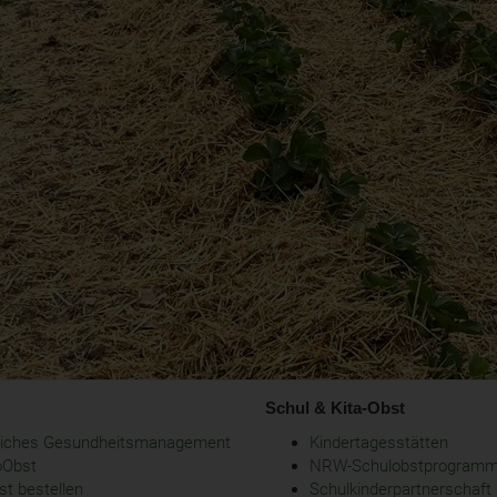
Schul & Kita-Obst
bliches Gesundheitsmanagement
Kindertagesstätten
oObst
NRW-Schulobstprogram
t bestellen
Schulkinderpartnerschaft