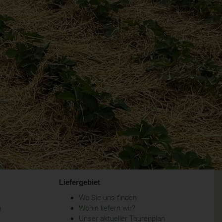
Liefergebiet
Wo Sie uns finden
m
Wohin liefern wir?
Unser aktueller Tourenplan