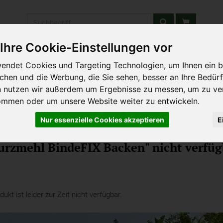
Produkt
Ihre Cookie-Einstellungen vor
stätten & Schulen
Liefergebiet
Wochenmarkt
Unsere W
endet Cookies und Targeting Technologien, um Ihnen ein b
ichen und die Werbung, die Sie sehen, besser an Ihre Bedür
n nutzen wir außerdem um Ergebnisse zu messen, um zu ve
ommen oder um unsere Website weiter zu entwickeln.
Nur essenzielle Cookies akzeptieren
E
Kochen
urzmehl BindeFIX Backen" nicht verfüg
kt ist leider zur Zeit nicht verfügbar.