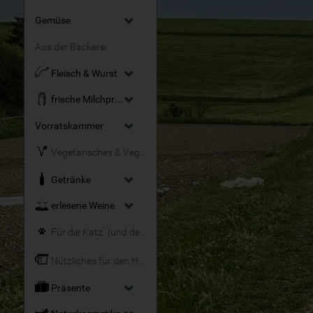
Gemüse
Aus der Bäckerei
Fleisch & Wurst
frische Milchprodukte
Vorratskammer
Vegetarisches & Veganes
Getränke
erlesene Weine
Für die Katz´ (und den Hund)
Nützliches für den Haushalt
Präsente