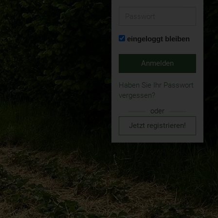
Passwort
eingeloggt bleiben
Anmelden
Haben Sie Ihr Passwort
vergessen?
oder
Jetzt registrieren!