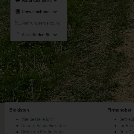
Naturkosmetika
Umweltschonende Reinigungsmittel
Nahrungsergänzung
Alles für den Bio-Garten
Biokisten
Firmenobst
Wie bestelle ich?
Betrie
Unsere Basis-Biokisten
Ihr Bür
Biokisten-Konfigurator
BüroObs