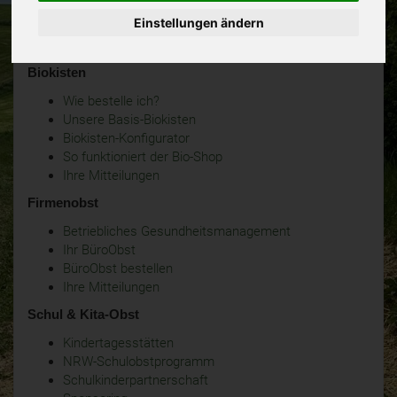
Einstellungen ändern
Biokisten
Wie bestelle ich?
Unsere Basis-Biokisten
Biokisten-Konfigurator
So funktioniert der Bio-Shop
Ihre Mitteilungen
Firmenobst
Betriebliches Gesundheitsmanagement
Ihr BüroObst
BüroObst bestellen
Ihre Mitteilungen
Schul & Kita-Obst
Kindertagesstätten
NRW-Schulobstprogramm
Schulkinderpartnerschaft