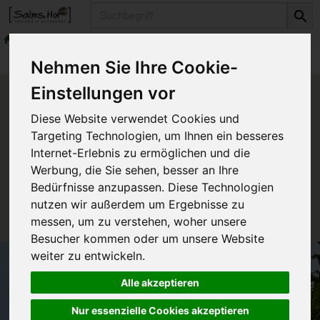
Produkt
Getränke
Säfte
Produkte
Getränke
Säfte
Nehmen Sie Ihre Cookie-
Einstellungen vor
Produkt "Preiselbeersaft" nicht
Diese Website verwendet Cookies und
verfügbar.
Targeting Technologien, um Ihnen ein besseres
Internet-Erlebnis zu ermöglichen und die
Werbung, die Sie sehen, besser an Ihre
Das von Ihnen gesuchte Produkt ist leider zur Zeit
Bedürfnisse anzupassen. Diese Technologien
nicht verfügbar.
nutzen wir außerdem um Ergebnisse zu
messen, um zu verstehen, woher unsere
Besucher kommen oder um unsere Website
weiter zu entwickeln.
Alle akzeptieren
Nur essenzielle Cookies akzeptieren