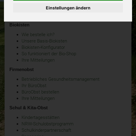
Einstellungen ändern
Biokisten
Wie bestelle ich?
Unsere Basis-Biokisten
Biokisten-Konfigurator
So funktioniert der Bio-Shop
Ihre Mitteilungen
Firmenobst
Betriebliches Gesundheitsmanagement
Ihr BüroObst
BüroObst bestellen
Ihre Mitteilungen
Schul & Kita-Obst
Kindertagesstätten
NRW-Schulobstprogramm
Schulkinderpartnerschaft