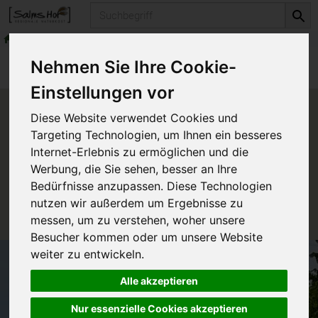
Produkt
Getreide & Müsli
Getreidekörner & Hülsenfrüchte
Produkte
Vorratskammer
Getreide & Müsli
Nehmen Sie Ihre Cookie-
Getreidekörner & Hülsenfrüchte
Einstellungen vor
Produkt "Flohsamen" nicht
Diese Website verwendet Cookies und
verfügbar.
Targeting Technologien, um Ihnen ein besseres
Internet-Erlebnis zu ermöglichen und die
Werbung, die Sie sehen, besser an Ihre
Das von Ihnen gesuchte Produkt ist leider zur Zeit
Bedürfnisse anzupassen. Diese Technologien
nicht verfügbar.
nutzen wir außerdem um Ergebnisse zu
messen, um zu verstehen, woher unsere
Besucher kommen oder um unsere Website
weiter zu entwickeln.
Alle akzeptieren
Nur essenzielle Cookies akzeptieren