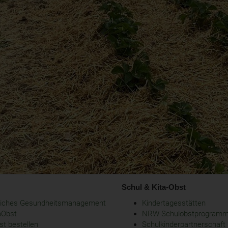
Schul & Kita-Obst
bliches Gesundheitsmanagement
Kindertagesstätten
oObst
NRW-Schulobstprogram
t bestellen
Schulkinderpartnerschaft