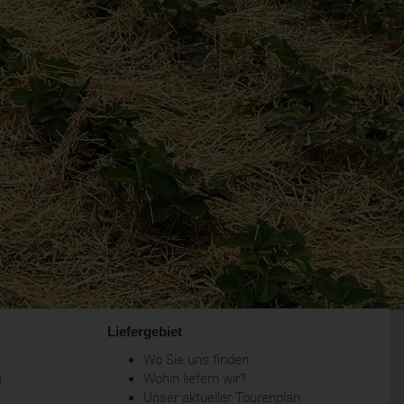
Liefergebiet
Wo Sie uns finden
m
Wohin liefern wir?
Unser aktueller Tourenplan