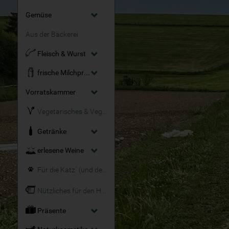
Gemüse
Aus der Bäckerei
Fleisch & Wurst
frische Milchprodukte
Vorratskammer
Vegetarisches & Veganes
Getränke
erlesene Weine
Für die Katz´ (und den Hund)
Nützliches für den Haushalt
Präsente