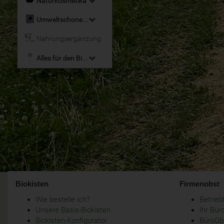
Naturkosmetika
Umweltschonende Reinigungsmittel
Nahrungsergänzung
Alles für den Bio-Garten
Biokisten
Firmenobst
Wie bestelle ich?
Betrie
Unsere Basis-Biokisten
Ihr Bür
Biokisten-Konfigurator
BüroObs