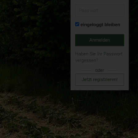
Passwort
eingeloggt bleiben
Anmelden
Haben Sie Ihr Passwort
vergessen?
oder
Jetzt registrieren!