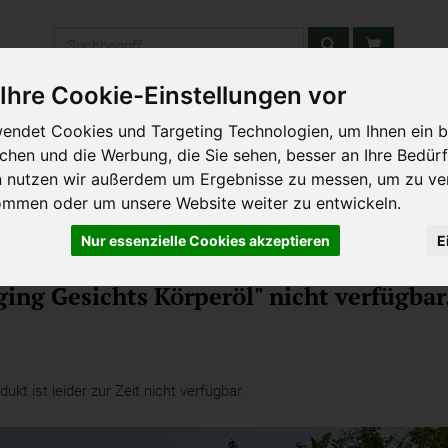
Produkt
Ihre Cookie-Einstellungen vor
stätten & Schulen
Liefergebiet
Wochenmarkt
Unsere W
endet Cookies und Targeting Technologien, um Ihnen ein b
ichen und die Werbung, die Sie sehen, besser an Ihre Bedür
n nutzen wir außerdem um Ergebnisse zu messen, um zu ve
ommen oder um unsere Website weiter zu entwickeln.
Nur essenzielle Cookies akzeptieren
E
lege
ging Gesichts Körperöl" nicht verfügbar
kt ist leider zur Zeit nicht verfügbar.