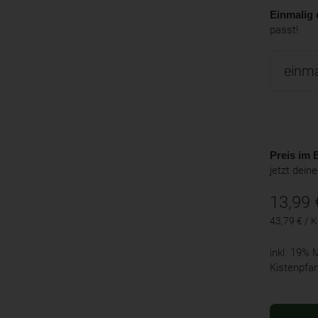
Einmalig 
passt!
Preis im B
jetzt dein
13,99
43,79 € / 
inkl. 19%
Kistenpfa