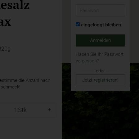
esalz
Passwort
ax
eingeloggt bleiben
Anmelden
320g
Haben Sie Ihr Passwort
vergessen?
oder
Jetzt registrieren!
stimme die Anzahl nach
eschmack!
Stk