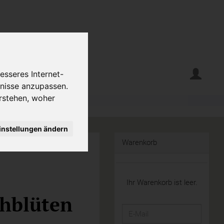
erte
Krumelecke
esseres Internet-
fnisse anzupassen.
rstehen, woher
instellungen ändern
Warenkorb
Ihr Warenkorb ist leer.
hblüten
E-
Mail