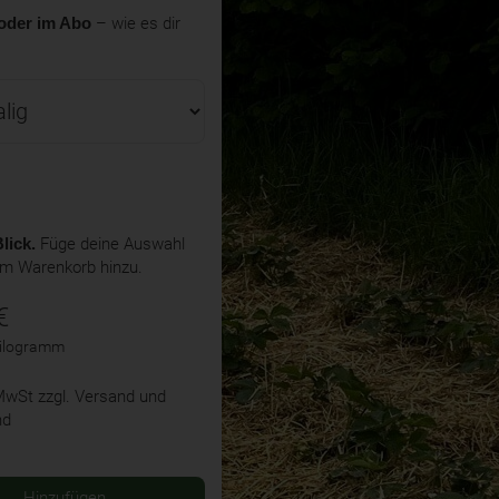
oder im Abo
– wie es dir
lick.
Füge deine Auswahl
em Warenkorb hinzu.
€
Kilogramm
 MwSt
zzgl. Versand und
nd
Hinzufügen