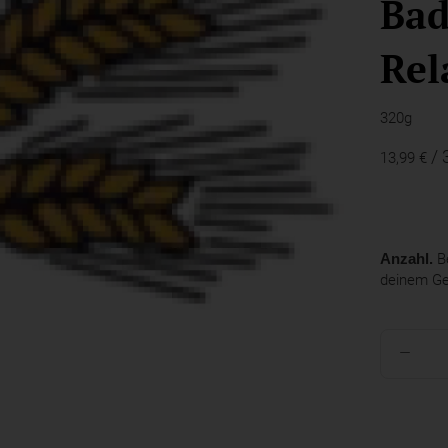
Bad
Rel
320g
/ 
13,99 €
Anzahl.
Be
deinem G