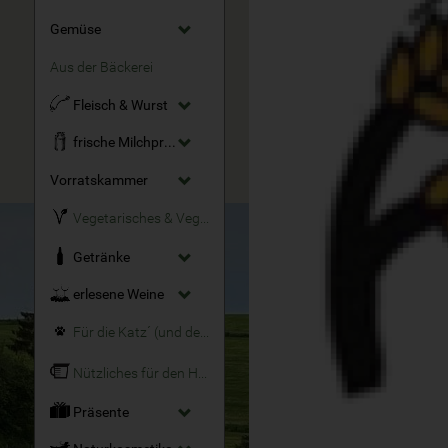
Gemüse
Aus der Bäckerei
Fleisch & Wurst
frische Milchprodukte
Vorratskammer
Vegetarisches & Veganes
Getränke
erlesene Weine
Für die Katz´ (und den Hund)
Nützliches für den Haushalt
Präsente