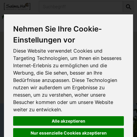
Produkt
Getränke
Produkte
Getränke
Nehmen Sie Ihre Cookie-
Einstellungen vor
Produkt "Birkenwasser pur"
Diese Website verwendet Cookies und
nicht verfügbar.
Targeting Technologien, um Ihnen ein besseres
Internet-Erlebnis zu ermöglichen und die
Werbung, die Sie sehen, besser an Ihre
Das von Ihnen gesuchte Produkt ist leider zur Zeit
Bedürfnisse anzupassen. Diese Technologien
nicht verfügbar.
nutzen wir außerdem um Ergebnisse zu
messen, um zu verstehen, woher unsere
Besucher kommen oder um unsere Website
weiter zu entwickeln.
Alle akzeptieren
Nur essenzielle Cookies akzeptieren