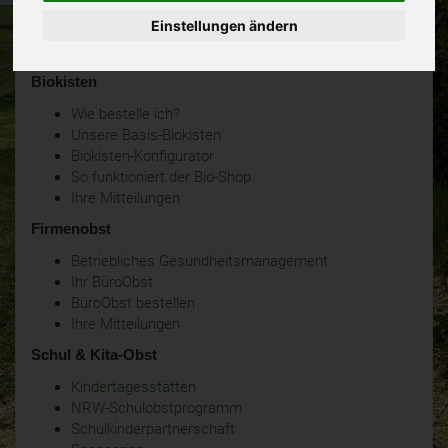
Einstellungen ändern
Biokisten
Wie bestelle ich?
Unsere Basis-Biokisten
Biokisten-Konfigurator
So funktioniert der Bio-Shop
Ihre Mitteilungen
Firmenobst
Betriebliches Gesundheitsmanagement
Ihr BüroObst
BüroObst bestellen
Ihre Mitteilungen
Schul & Kita-Obst
Kindertagesstätten
NRW-Schulobstprogramm
Schulkinderpartnerschaft