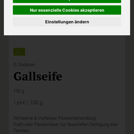
Nur essenzielle Cookies akzeptieren
Einstellungen ändern
D,
Sodasan
Gallseife
100 g
/ 100 g
1,69 €
Wirksame & mühelose Fleckenbehandlung.
Kraftvoller Fleckenlöser zur fasertiefen Reinigung aller
Textilien.