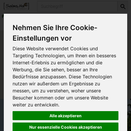
Produkt
Vorratskammer
Brotaufstriche
Produkte
Vorratskammer
Brotaufstriche
Nehmen Sie Ihre Cookie-
Einstellungen vor
Produkt "Kinder Streich mit
Diese Website verwendet Cookies und
Apfelsüße" nicht verfügbar.
Targeting Technologien, um Ihnen ein besseres
Internet-Erlebnis zu ermöglichen und die
Werbung, die Sie sehen, besser an Ihre
Das von Ihnen gesuchte Produkt ist leider zur Zeit
Bedürfnisse anzupassen. Diese Technologien
nicht verfügbar.
nutzen wir außerdem um Ergebnisse zu
messen, um zu verstehen, woher unsere
Besucher kommen oder um unsere Website
weiter zu entwickeln.
Alle akzeptieren
Nur essenzielle Cookies akzeptieren