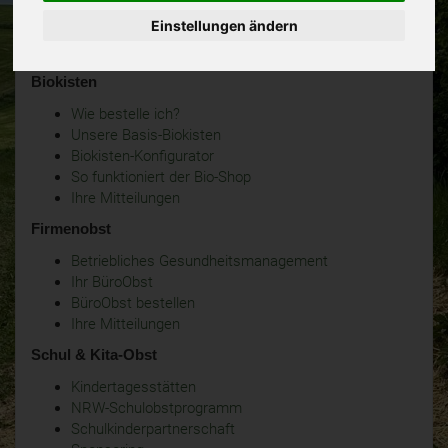
Einstellungen ändern
Biokisten
Wie bestelle ich?
Unsere Basis-Biokisten
Biokisten-Konfigurator
So funktioniert der Bio-Shop
Ihre Mitteilungen
Firmenobst
Betriebliches Gesundheitsmanagement
Ihr BüroObst
BüroObst bestellen
Ihre Mitteilungen
Schul & Kita-Obst
Kindertagesstätten
NRW-Schulobstprogramm
Schulkinderpartnerschaft