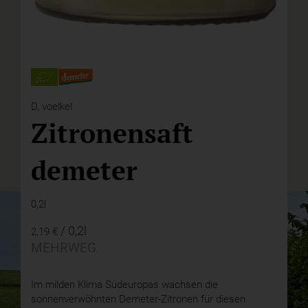
D,
voelkel
Zitronensaft
demeter
0,2l
/ 0,2l
2,19 €
MEHRWEG
Im milden Klima Südeuropas wachsen die
sonnenverwöhnten Demeter-Zitronen für diesen