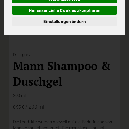
Nur essenzielle Cookies akzeptieren
Einstellungen ändern
D,
Logona
Mann Shampoo &
Duschgel
200 ml
/ 200 ml
8,95 €
Die Produkte wurden speziell auf die Bedürfnisse von
Männerhaut abgestimmt. Die männliche Haut ist