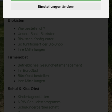
Einstellungen ändern
Biokisten
Wie bestelle ich?
Unsere Basis-Biokisten
Biokisten-Konfigurator
So funktioniert der Bio-Shop
Ihre Mitteilungen
Firmenobst
Betriebliches Gesundheitsmanagement
Ihr BüroObst
BüroObst bestellen
Ihre Mitteilungen
Schul & Kita-Obst
Kindertagesstätten
NRW-Schulobstprogramm
Schulkinderpartnerschaft