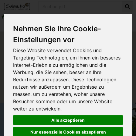
Produkt
Naturkosmetika
Körperhygiene
Produkte
Naturkosmetika
Körperhygiene
Nehmen Sie Ihre Cookie-
Einstellungen vor
Produkt "Pur Deospray" nicht
Diese Website verwendet Cookies und
verfügbar.
Targeting Technologien, um Ihnen ein besseres
Internet-Erlebnis zu ermöglichen und die
Werbung, die Sie sehen, besser an Ihre
Das von Ihnen gesuchte Produkt ist leider zur Zeit
Bedürfnisse anzupassen. Diese Technologien
nicht verfügbar.
nutzen wir außerdem um Ergebnisse zu
messen, um zu verstehen, woher unsere
Besucher kommen oder um unsere Website
weiter zu entwickeln.
Alle akzeptieren
Nur essenzielle Cookies akzeptieren