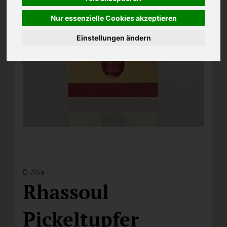
Nur essenzielle Cookies akzeptieren
Einstellungen ändern
D,
Alva
Rhassoul
Pickeltupfer