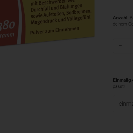
Anzahl.
Be
deinem G
Einmalig 
passt!