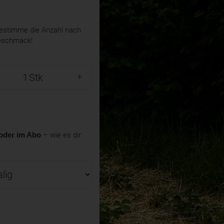
stimme die Anzahl nach
eschmack!
Stk
oder im Abo
– wie es dir