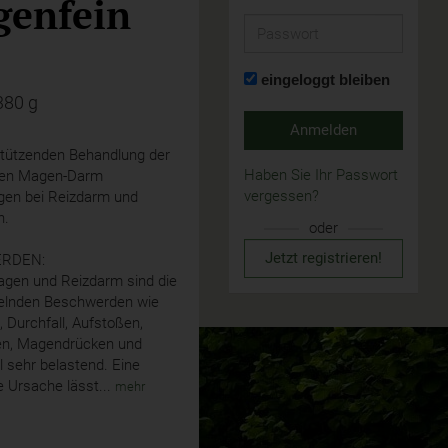
enfein
Passwort
eingeloggt bleiben
380 g
Anmelden
stützenden Behandlung der
Haben Sie Ihr Passwort
llen Magen-Darm
vergessen?
gen bei Reizdarm und
n.
oder
Jetzt registrieren!
RDEN:
agen und Reizdarm sind die
elnden Beschwerden wie
 Durchfall, Aufstoßen,
n, Magendrücken und
l sehr belastend. Eine
 Ursache lässt...
mehr