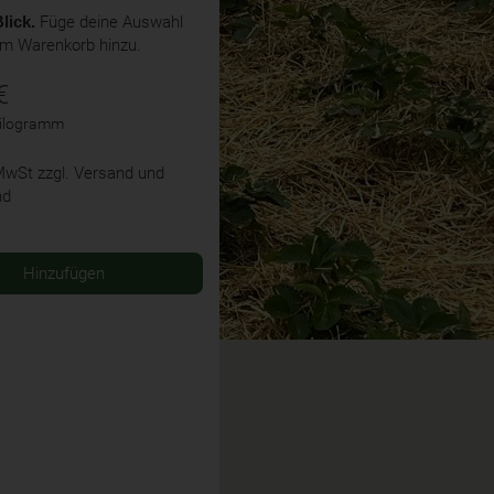
lick.
Füge deine Auswahl
em Warenkorb hinzu.
€
Kilogramm
 MwSt
zzgl. Versand und
nd
Hinzufügen