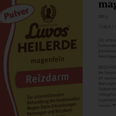
mag
380 g
/ 
11,99 €
Zur unter
funktione
Erkrankun
Reizmage
BESCHWE
Bei Reizm
oft wechs
Blähungen,
Sodbrenne
Völlegefüh
organische
anzeigen