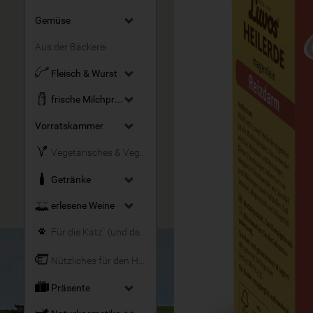
Gemüse
Aus der Bäckerei
Fleisch & Wurst
frische Milchprodukte
Vorratskammer
Vegetarisches & Veganes
Getränke
erlesene Weine
Für die Katz´ (und den Hund)
Nützliches für den Haushalt
Präsente