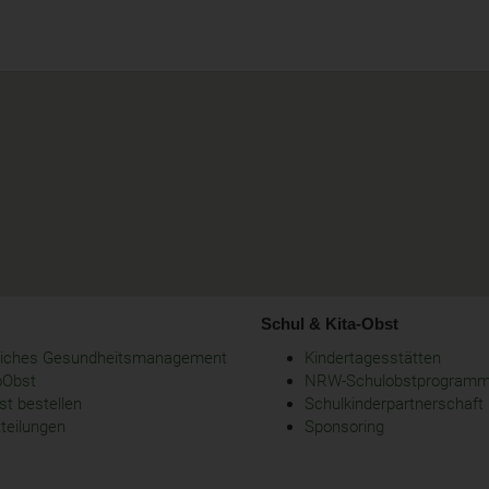
Schul & Kita-Obst
bliches Gesundheitsmanagement
Kindertagesstätten
oObst
NRW-Schulobstprogram
t bestellen
Schulkinderpartnerschaft
tteilungen
Sponsoring