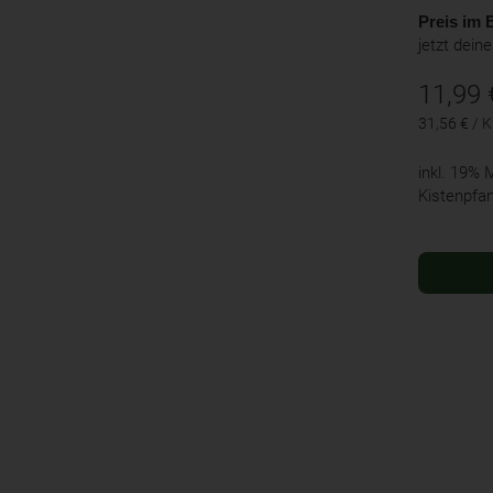
Preis im B
jetzt dein
11,99
31,56 € / 
inkl. 19%
Kistenpfa