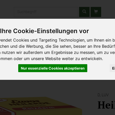
Produkt
Ihre Cookie-Einstellungen vor
stätten & Schulen
Liefergebiet
Wochenmarkt
Unsere W
endet Cookies und Targeting Technologien, um Ihnen ein b
ichen und die Werbung, die Sie sehen, besser an Ihre Bedür
n nutzen wir außerdem um Ergebnisse zu messen, um zu ve
ommen oder um unsere Website weiter zu entwickeln.
Nur essenzielle Cookies akzeptieren
E
D,
LUV
Hei