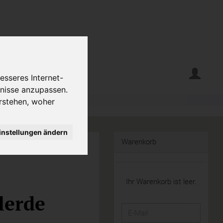
erte
Krumelecke
esseres Internet-
fnisse anzupassen.
rstehen, woher
instellungen ändern
Warenkorb
Ihr Warenkorb ist leer.
lerde
E-
Mail