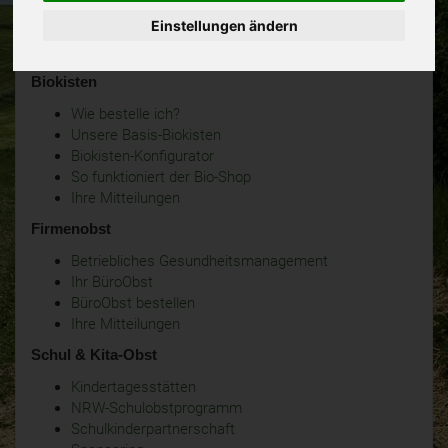
Einstellungen ändern
Biokisten
Wie bestelle ich?
Unsere Basis-Biokisten
Biokisten-Konfigurator
So funktioniert der Bio-Shop
Ihre Mitteilungen
Firmenobst
Betriebliches Gesundheitsmanagement
Ihr BüroObst
BüroObst bestellen
Ihre Mitteilungen
Schul & Kita-Obst
Kindertagesstätten
NRW-Schulobstprogramm
Schulkinderpartnerschaft