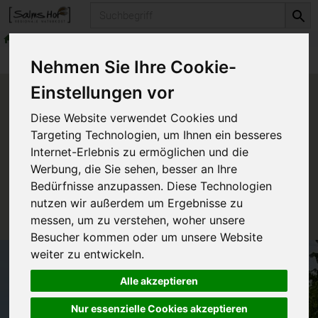
Produkt
Naturkosmetika
Hautpflege
Produkte
Naturkosmetika
Hautpflege
Nehmen Sie Ihre Cookie-
Einstellungen vor
Produkt "Venadoron" nicht
Diese Website verwendet Cookies und
verfügbar.
Targeting Technologien, um Ihnen ein besseres
Internet-Erlebnis zu ermöglichen und die
Werbung, die Sie sehen, besser an Ihre
Das von Ihnen gesuchte Produkt ist leider zur Zeit
Bedürfnisse anzupassen. Diese Technologien
nicht verfügbar.
nutzen wir außerdem um Ergebnisse zu
messen, um zu verstehen, woher unsere
Besucher kommen oder um unsere Website
weiter zu entwickeln.
Alle akzeptieren
Nur essenzielle Cookies akzeptieren