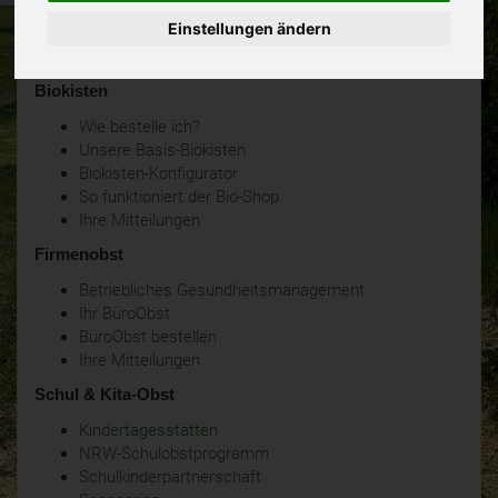
Einstellungen ändern
Biokisten
Wie bestelle ich?
Unsere Basis-Biokisten
Biokisten-Konfigurator
So funktioniert der Bio-Shop
Ihre Mitteilungen
Firmenobst
Betriebliches Gesundheitsmanagement
Ihr BüroObst
BüroObst bestellen
Ihre Mitteilungen
Schul & Kita-Obst
Kindertagesstätten
NRW-Schulobstprogramm
Schulkinderpartnerschaft