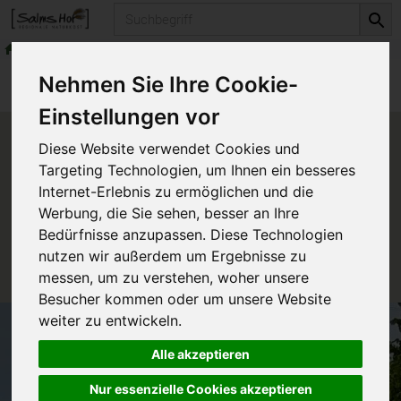
Produkt
Naturkosmetika
Dr. Hauschka Kosmetik
Produkte
Naturkosmetika
Nehmen Sie Ihre Cookie-
Dr. Hauschka Kosmetik
Einstellungen vor
Produkt "Nach der Sonne" nicht
Diese Website verwendet Cookies und
verfügbar.
Targeting Technologien, um Ihnen ein besseres
Internet-Erlebnis zu ermöglichen und die
Werbung, die Sie sehen, besser an Ihre
Das von Ihnen gesuchte Produkt ist leider zur Zeit
Bedürfnisse anzupassen. Diese Technologien
nicht verfügbar.
nutzen wir außerdem um Ergebnisse zu
messen, um zu verstehen, woher unsere
Besucher kommen oder um unsere Website
weiter zu entwickeln.
Alle akzeptieren
Nur essenzielle Cookies akzeptieren