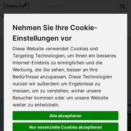
Produkt
Naturkosmetika
Dr. Hauschka Kosmetik
Produkte
Naturkosmetika
Nehmen Sie Ihre Cookie-
Dr. Hauschka Kosmetik
Einstellungen vor
Produkt "Neem Haarölkur"
Diese Website verwendet Cookies und
nicht verfügbar.
Targeting Technologien, um Ihnen ein besseres
Internet-Erlebnis zu ermöglichen und die
Werbung, die Sie sehen, besser an Ihre
Das von Ihnen gesuchte Produkt ist leider zur Zeit
Bedürfnisse anzupassen. Diese Technologien
nicht verfügbar.
nutzen wir außerdem um Ergebnisse zu
messen, um zu verstehen, woher unsere
Besucher kommen oder um unsere Website
weiter zu entwickeln.
Alle akzeptieren
Nur essenzielle Cookies akzeptieren