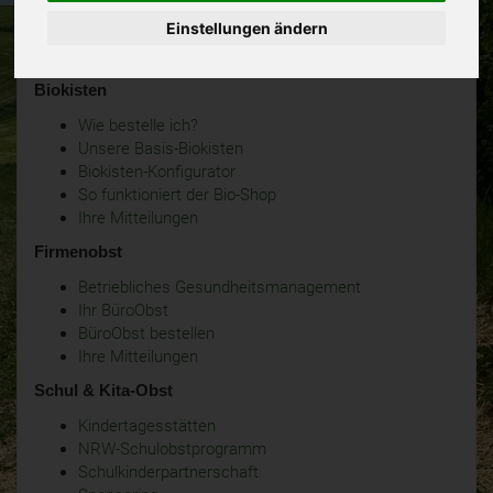
Einstellungen ändern
Biokisten
Wie bestelle ich?
Unsere Basis-Biokisten
Biokisten-Konfigurator
So funktioniert der Bio-Shop
Ihre Mitteilungen
Firmenobst
Betriebliches Gesundheitsmanagement
Ihr BüroObst
BüroObst bestellen
Ihre Mitteilungen
Schul & Kita-Obst
Kindertagesstätten
NRW-Schulobstprogramm
Schulkinderpartnerschaft