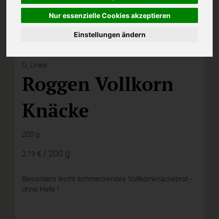
Nur essenzielle Cookies akzeptieren
Einstellungen ändern
D,
Linea
Roggen Vollkorn
Knäcke
200 g
/ 200 g
2,19 €
Besonders leicht schmeckendes Vollkornknäckebrot -
ohne Hefe !